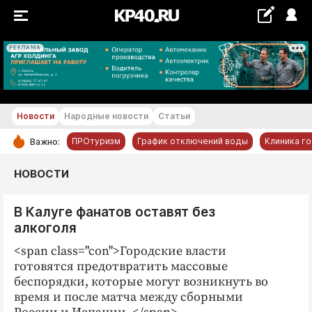
РЕКЛАМА
+19...+20 °С
Новости
Народные новости
Статьи
ПРОтуризм
График отключений воды
Клиника г
Важно:
РУБРИКИ
НОВОСТИ
Обнинск
В Калуге фанатов оставят без
Новости компаний
алкоголя
Статьи
<span class="con">Городские власти
Народные новости
готовятся предотвратить массовые
Авто и транспорт
беспорядки, которые могут возникнуть во
время и после матча между сборными
Благоустройство