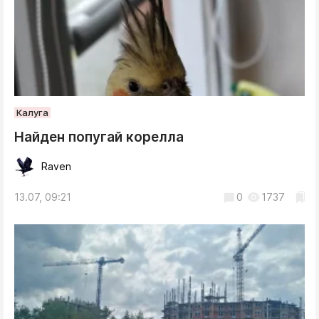
Калуга
Найден попугай корелла
Raven
13.07, 09:21
0
1737