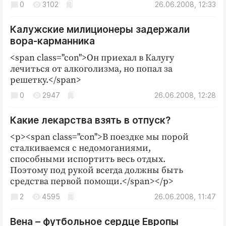
Интересное чтиво
0
3102
26.06.2008, 12:33
Клиника года
Калужские милиционеры задержали
Бренд года
вора-карманника
Работодатель года
<span class="con">Он приехал в Калугу
лечиться от алкоголизма, но попал за
решетку.</span>
0
2947
26.06.2008, 12:28
Какие лекарства взять в отпуск?
<p><span class="con">В поездке мы порой
сталкиваемся с недомоганиями,
способными испортить весь отдых.
Поэтому под рукой всегда должны быть
средства первой помощи.</span></p>
2
4595
26.06.2008, 11:47
Вена – футбольное сердце Европы