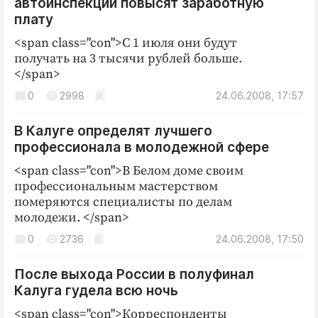
автоинспекции повысят заработную
плату
<span class="con">С 1 июля они будут
получать на 3 тысячи рублей больше.
</span>
0
2998
24.06.2008, 17:57
В Калуге определят лучшего
профессионала в молодежной сфере
<span class="con">В Белом доме своим
профессиональным мастерством
померяются специалисты по делам
молодежи. </span>
0
2736
24.06.2008, 17:50
После выхода России в полуфинал
Калуга гудела всю ночь
<span class="con">Корреспонденты