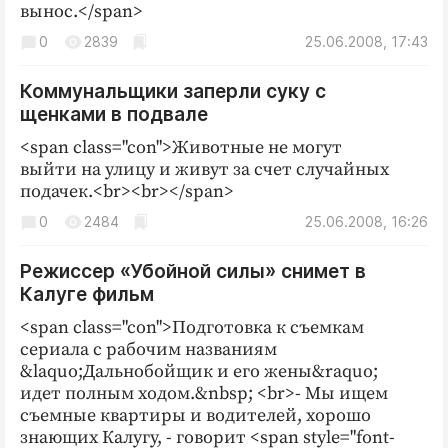
вынос.</span>
0
2839
25.06.2008, 17:43
Коммунальщики заперли суку с
щенками в подвале
<span class="con">Животные не могут
выйти на улицу и живут за счет случайных
подачек.<br><br></span>
0
2484
25.06.2008, 16:26
Режиссер «Убойной силы» снимет в
Калуге фильм
<span class="con">Подготовка к съемкам
сериала с рабочим названиям
&laquo;Дальнобойщик и его жены&raquo;
идет полным ходом.&nbsp; <br>- Мы ищем
съемные квартиры и водителей, хорошо
знающих Калугу, - говорит <span style="font-