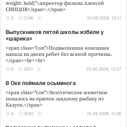
weight: bold;">директор фильма Алексей
СИНЦОВ</span>.</span>
0
3146
25.06.2008, 15:31
Выпускников пятой школы избили у
«шарика»
<span class="con">Подвыпившая компания
напала на двоих ребят без всякой причины.
</span><br><br>
0
2921
25.06.2008, 15:27
В Оке поймали осьминога
<span class="con">Экзотическое животное
попалось на крючок заядлому рыбаку из
Калуги.</span>
0
3042
25.06.2008, 12:38