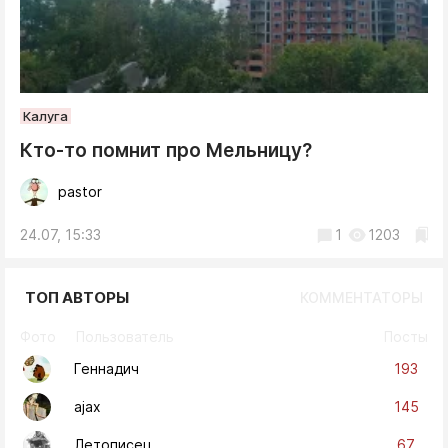
Калуга
Кто-то помнит про Мельницу?
pastor
24.07, 15:33
1
1203
ТОП АВТОРЫ
КОММЕНТАТОРЫ
Фото
Пользователь
Посты
193
Геннадич
145
ajax
67
Летописец