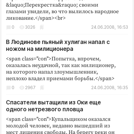
&laquo;Перекрестка&raquo; своими
глазами увидели, во что вылилось народное
ликование.</span><br>
0
3026
24.06.2008, 16:53
В Людинове пьяный хулиган напал с
ножом на милиционера
<span class="con">Попытка, впрочем,
оказалась неудачной, так как милиционер,
на которого напал злоумышленник,
неплохо владел приемами борьбы.</span>
0
2967
24.06.2008, 16:35
Спасатели вытащили из Оки еще
одного нетрезвого пловца
<span class="con">Купальщиком оказался
молодой человек, недавно вышедший из
мест лишения свободы. На берегу реки он