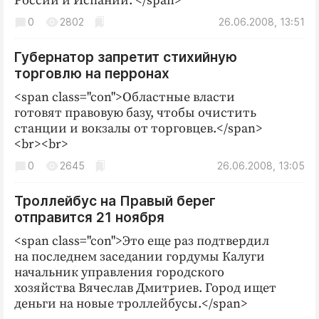
России и Испании. </span>
Криминал
0
2802
26.06.2008, 13:51
Культура
Недвижимость и ЖКХ
Губернатор запретит стихийную
торговлю на перронах
Образование
Общество
<span class="con">Областные власти
готовят правовую базу, чтобы очистить
Погода
станции и вокзалы от торговцев.</span>
Праздники
<br><br>
Происшествия
0
2645
26.06.2008, 13:05
Спорт
Троллейбус на Правый берег
Экономика и бизнес
отправится 21 ноября
ПРОЕКТЫ
<span class="con">Это еще раз подтвердил
на последнем заседании гордумы Калуги
Блоги
начальник управления городского
Издания
хозяйства Вячеслав Дмитриев. Город ищет
Медиаперсона
деньги на новые троллейбусы.</span>