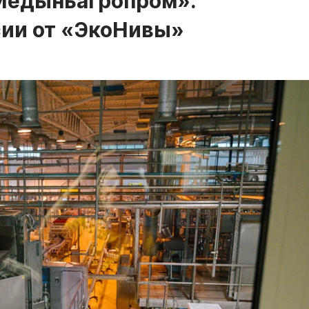
Медыньагропром»:
сии от «ЭкоНивы»