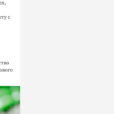
ех,
ту с
ство
ового