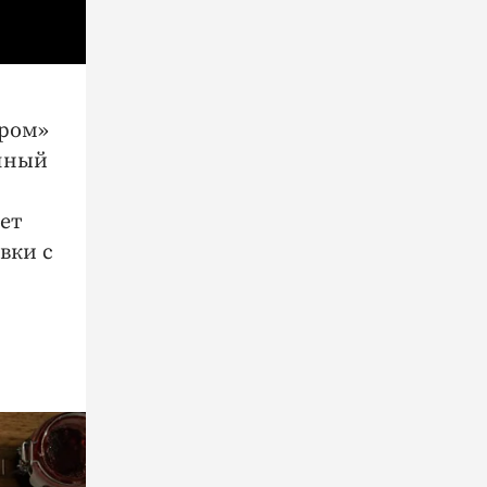
пром»
олный
ет
вки с