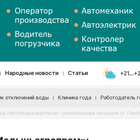
Народные новости
Статьи
+21...+
ик отключений воды
Клиника года
Работодатель г
од «МосМедыньагропром»: увлекательные экскурсии от «Эко