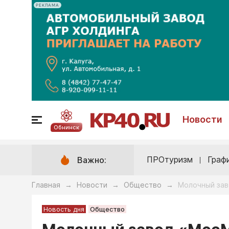
РЕКЛАМА
Новости
Обнинск
ПРОтуризм
Граф
Важно:
Главная
Новости
Общество
Молочный зав
→
→
→
Новость дня
Общество