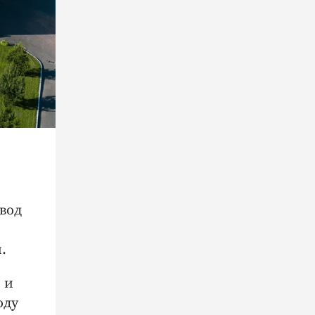
вод
.
 и
оду