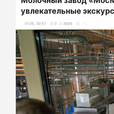
Молочный завод «Мос
увлекательные экскур
01.06, 09:51
0
3898