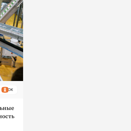
ОК
льные
ность