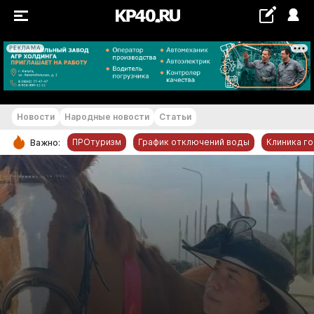
РЕКЛАМА
+19...+20 °С
Новости
Народные новости
Статьи
ПРОтуризм
График отключений воды
Клиника г
Важно:
РУБРИКИ
Обнинск
Новости компаний
Статьи
Народные новости
Авто и транспорт
Благоустройство