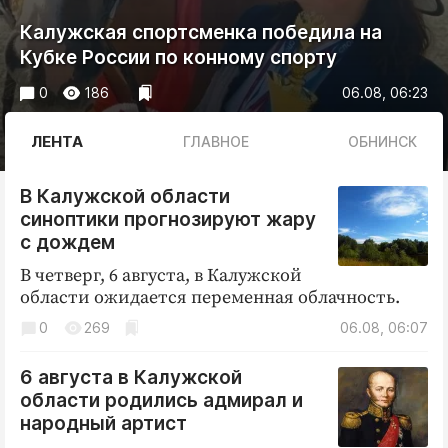
Криминал
Калужская спортсменка победила на
Культура
Кубке России по конному спорту
Недвижимость и ЖКХ
0
186
06.08, 06:23
Образование
Общество
ЛЕНТА
ГЛАВНОЕ
ОБНИНСК
Погода
Праздники
В Калужской области
синоптики прогнозируют жару
Происшествия
с дождем
Спорт
В четверг, 6 августа, в Калужской
Экономика и бизнес
области ожидается переменная облачность.
ПРОЕКТЫ
0
269
06.08, 06:07
Блоги
6 августа в Калужской
Издания
области родились адмирал и
народный артист
Медиаперсона