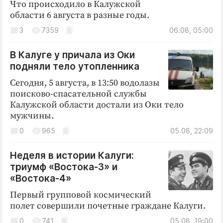
Интересное чтиво
Что происходило в Калужской
области 6 августа в разные годы.
Клиника года
3
7359
06.08, 05:00
Бренд года
Работодатель года
В Калуге у причала из Оки
подняли тело утопленника
Сегодня, 5 августа, в 13:50 водолазы
поисково-спасательной службы
Калужской области достали из Оки тело
мужчины.
0
965
05.08, 22:09
Неделя в истории Калуги:
триумф «Востока-3» и
«Востока-4»
Первый групповой космический
полет совершили почетные граждане Калуги.
0
741
05.08, 19:00