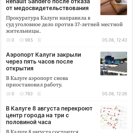
Renault Sandero после отказа
от медосвидетельствования
Прокуратура Калуги направила в
суд уголовное дело против 37-летней местной
жительницы.
0
985
05.08, 12:43
Аэропорт Калуги закрыли
через пять часов после
открытия
В Калуге аэропорт снова
приостановил работу.
0
783
05.08, 12:26
В Калуге 8 августа перекроют
центр города на три с
половиной часа
В Калуге 8 августа состоится