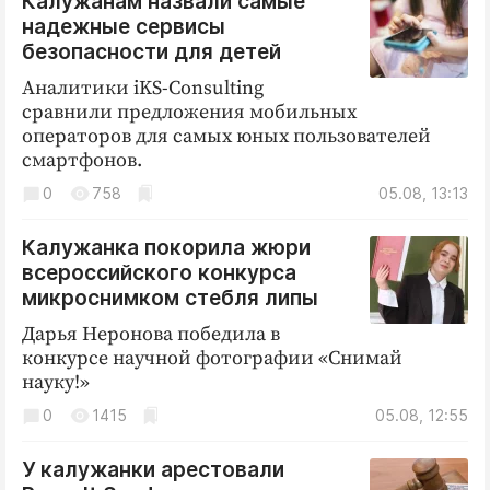
Калужанам назвали самые
надежные сервисы
безопасности для детей
Аналитики iKS-Consulting
сравнили предложения мобильных
операторов для самых юных пользователей
смартфонов.
0
758
05.08, 13:13
Калужанка покорила жюри
всероссийского конкурса
микроснимком стебля липы
Дарья Неронова победила в
конкурсе научной фотографии «Снимай
науку!»
0
1415
05.08, 12:55
У калужанки арестовали