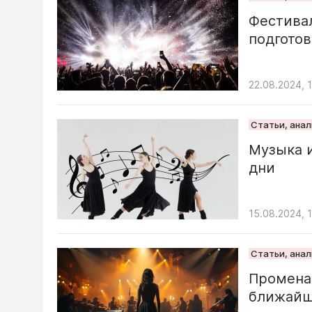
Фестивал
подгото
22.08.2024, 
Статьи, ана
Музыка и
дни
15.08.2024, 
Статьи, ана
Променад
ближайш