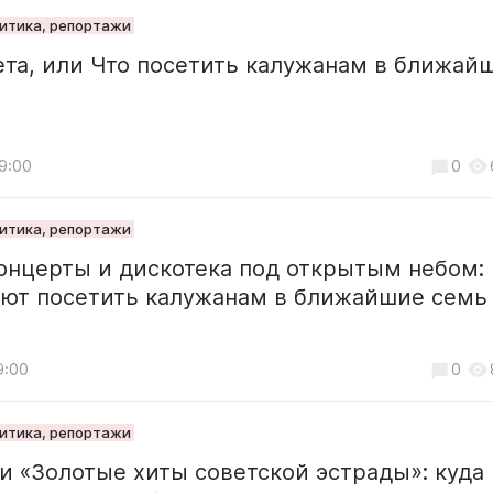
литика, репортажи
ета, или Что посетить калужанам в ближай
19:00
0
литика, репортажи
онцерты и дискотека под открытым небом: 
ают посетить калужанам в ближайшие семь
9:00
0
литика, репортажи
и «Золотые хиты советской эстрады»: куда