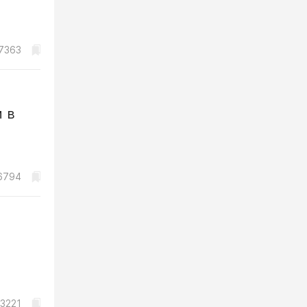
7363
 в
6794
3221