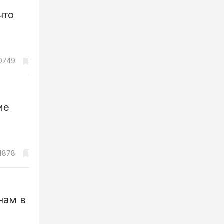
что
0749
ие
4878
нам в