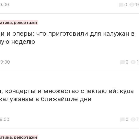
19:00
0
1
литика, репортажи
и и оперы: что приготовили для калужан в
ую неделю
19:00
0
1
, концерты и множество спектаклей: куда
 калужанам в ближайшие дни
19:00
0
1
литика, репортажи