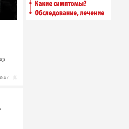
да
6867
д