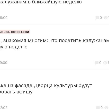
 калужанам в ближайшую неделю
19:00
0
литика, репортажи
, знакомая многим: что посетить калужанам
ую неделю
19:00
0
ке на фасаде Дворца культуры будут
ровать афишу
12:02
0