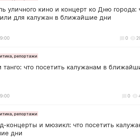
ь уличного кино и концерт ко Дню города: 
вили для калужан в ближайшие дни
19:00
0
2
литика, репортажи
 танго: что посетить калужанам в ближайш
19:00
0
литика, репортажи
-концерты и мюзикл: что посетить калужа
ие дни