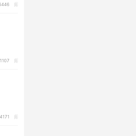
6446
1107
4171