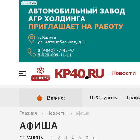
РЕКЛАМА
Новости
Обнинск
ПРОтуризм
Граф
Важно:
Главная
Новости
афиша
→
→
АФИША
СТРАНИЦА
1
2
3
4
5
6
>