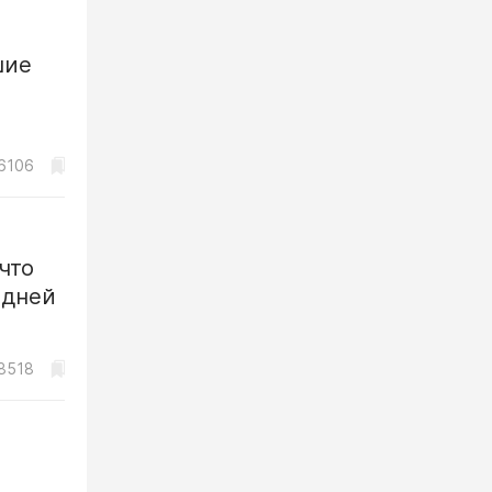
шие
6106
что
 дней
8518