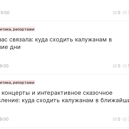
19:00
0
литика, репортажи
ас связала: куда сходить калужанам в
ие дни
19:00
0
литика, репортажи
 концерты и интерактивное сказочное
вление: куда сходить калужанам в ближайш
19:00
0