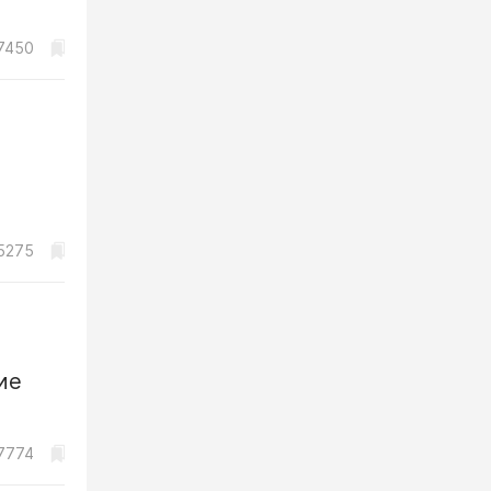
7450
5275
ие
7774