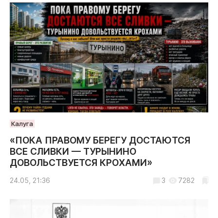
Криминал
Культура
Недвижимость и ЖКХ
Образование
Общество
Погода
Праздники
Происшествия
Спорт
Калуга
Экономика и бизнес
«ПОКА ПРАВОМУ БЕРЕГУ ДОСТАЮТСЯ
ВСЕ СЛИВКИ — ТУРЫНИНО
ПРОЕКТЫ
ДОВОЛЬСТВУЕТСЯ КРОХАМИ»
Блоги
24.05, 21:36
3
7282
Издания
Медиаперсона