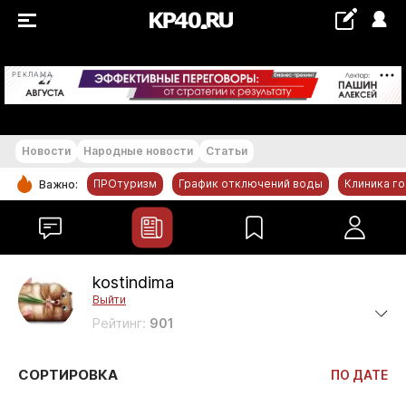
+21...+22 °С
РЕКЛАМА
Новости
Народные новости
Статьи
ПРОтуризм
График отключений воды
Клиника г
Важно:
РУБРИКИ
Обнинск
Новости компаний
kostindima
Выйти
Статьи
Рейтинг:
901
Народные новости
Авто и транспорт
СОРТИРОВКА
ПО ДАТЕ
Благоустройство