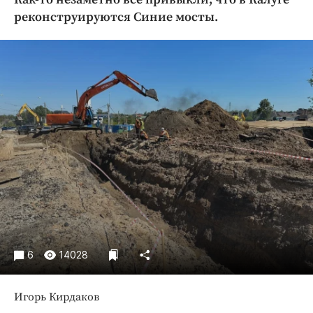
Криминал
реконструируются Синие мосты.
Культура
Недвижимость и ЖКХ
Образование
Общество
Погода
Праздники
Происшествия
Спорт
Экономика и бизнес
ПРОЕКТЫ
Блоги
6
14028
Издания
Медиаперсона
Игорь Кирдаков