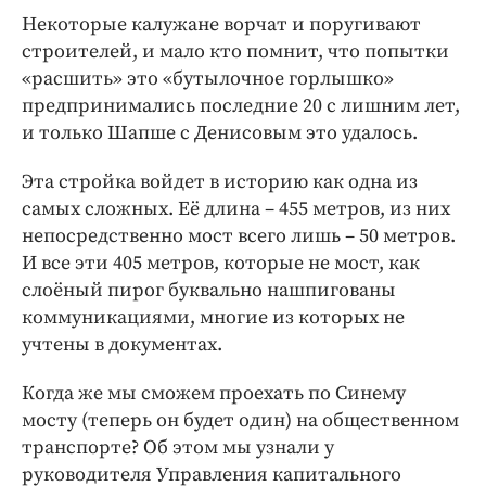
Интересное чтиво
Некоторые калужане ворчат и поругивают
Клиника года
строителей, и мало кто помнит, что попытки
Бренд года
«расшить» это «бутылочное горлышко»
Работодатель года
предпринимались последние 20 с лишним лет,
и только Шапше с Денисовым это удалось.
Эта стройка войдет в историю как одна из
самых сложных. Её длина – 455 метров, из них
непосредственно мост всего лишь – 50 метров.
И все эти 405 метров, которые не мост, как
слоёный пирог буквально нашпигованы
коммуникациями, многие из которых не
учтены в документах.
Когда же мы сможем проехать по Синему
мосту (теперь он будет один) на общественном
транспорте? Об этом мы узнали у
руководителя Управления капитального