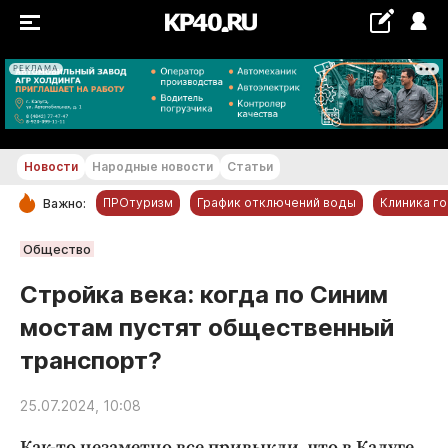
РЕКЛАМА
+16...+17 °С
Новости
Народные новости
Статьи
ПРОтуризм
График отключений воды
Клиника г
Важно:
РУБРИКИ
Общество
Обнинск
Стройка века: когда по Синим
Новости компаний
мостам пустят общественный
Статьи
транспорт?
Народные новости
Авто и транспорт
25.07.2024, 10:08
Благоустройство
Как-то незаметно все привыкли, что в Калуге