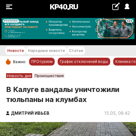
РЕКЛАМА
+22...+23 °С
Новости
Народные новости
Статьи
ПРОтуризм
График отключений воды
Клиника г
Важно:
РУБРИКИ
Новость дня
Происшествия
Обнинск
В Калуге вандалы уничтожили
Новости компаний
тюльпаны на клумбах
Статьи
Народные новости
ДМИТРИЙ ИВЬЕВ
15.05, 08:42
Авто и транспорт
Благоустройство