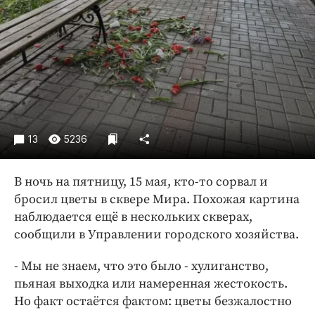
Криминал
Культура
Недвижимость и ЖКХ
Образование
Общество
Погода
Праздники
13
5236
Происшествия
Спорт
В ночь на пятницу, 15 мая, кто-то сорвал и
бросил цветы в сквере Мира. Похожая картина
Экономика и бизнес
наблюдается ещё в нескольких скверах,
ПРОЕКТЫ
сообщили в Управлении городского хозяйства.
Блоги
- Мы не знаем, что это было - хулиганство,
Издания
пьяная выходка или намеренная жестокость.
Медиаперсона
Но факт остаётся фактом: цветы безжалостно