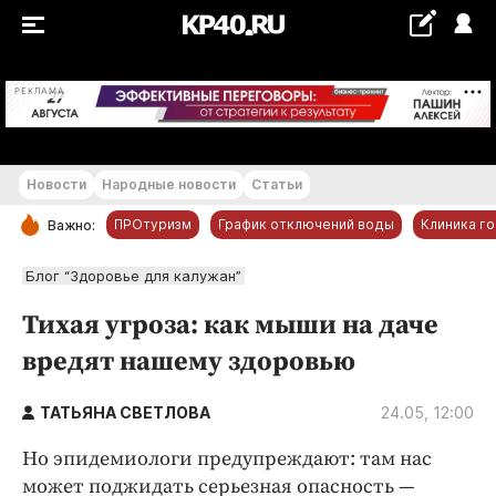
+20...+21 °С
РЕКЛАМА
Новости
Народные новости
Статьи
ПРОтуризм
График отключений воды
Клиника г
Важно:
РУБРИКИ
Блог “Здоровье для калужан”
Обнинск
Тихая угроза: как мыши на даче
Новости компаний
вредят нашему здоровью
Статьи
Народные новости
ТАТЬЯНА СВЕТЛОВА
24.05, 12:00
Авто и транспорт
Но эпидемиологи предупреждают: там нас
Благоустройство
может поджидать серьезная опасность —