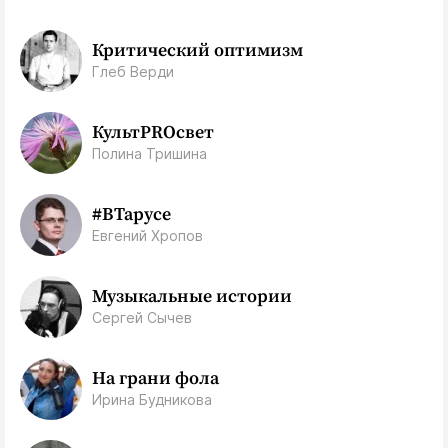
Критический оптимизм
Глеб Верди
КультPROсвет
Полина Тришина
#ВТарусе
Евгений Хропов
Музыкальные истории
Сергей Сычев
На грани фола
Ирина Будникова