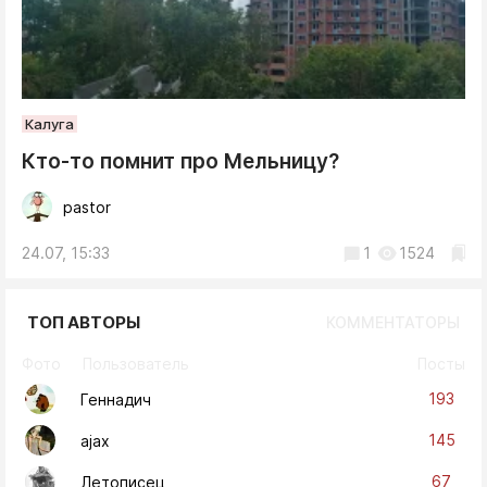
Калуга
Кто-то помнит про Мельницу?
pastor
24.07, 15:33
1
1524
ТОП АВТОРЫ
КОММЕНТАТОРЫ
Фото
Пользователь
Посты
193
Геннадич
145
ajax
67
Летописец