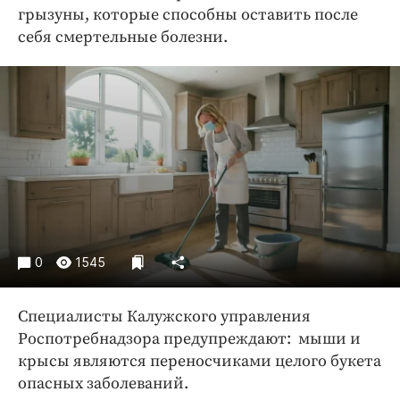
Криминал
грызуны, которые способны оставить после
себя смертельные болезни.
Культура
Недвижимость и ЖКХ
Образование
Общество
Погода
Праздники
Происшествия
Спорт
Экономика и бизнес
0
1545
ПРОЕКТЫ
Специалисты Калужского управления
Блоги
Роспотребнадзора предупреждают: мыши и
Издания
крысы являются переносчиками целого букета
Медиаперсона
опасных заболеваний.