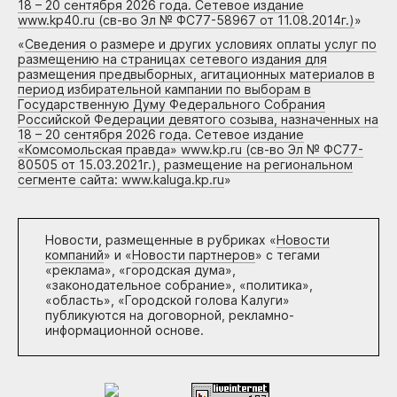
18 – 20 сентября 2026 года. Сетевое издание
www.kp40.ru (св-во Эл № ФС77-58967 от 11.08.2014г.)
»
«
Сведения о размере и других условиях оплаты услуг по
размещению на страницах сетевого издания для
размещения предвыборных, агитационных материалов в
период избирательной кампании по выборам в
Государственную Думу Федерального Собрания
Российской Федерации девятого созыва, назначенных на
18 – 20 сентября 2026 года. Сетевое издание
«Комсомольская правда» www.kp.ru (св-во Эл № ФС77-
80505 от 15.03.2021г.), размещение на региональном
сегменте сайта: www.kaluga.kp.ru
»
Новости, размещенные в рубриках «
Новости
компаний
» и «
Новости партнеров
» с тегами
«реклама», «городская дума»,
«законодательное собрание», «политика»,
«область», «Городской голова Калуги»
публикуются на договорной, рекламно-
информационной основе.