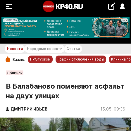
РЕКЛАМА
+16...+17 °С
Новости
Народные новости
Статьи
ПРОтуризм
График отключений воды
Клиника г
Важно:
РУБРИКИ
Обнинск
Обнинск
В Балабаново поменяют асфальт
Новости компаний
на двух улицах
Статьи
Народные новости
ДМИТРИЙ ИВЬЕВ
15.05, 09:36
Авто и транспорт
Благоустройство