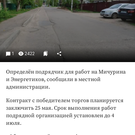
Криминал
Культура
Недвижимость и ЖКХ
Образование
Общество
Погода
1
2422
Праздники
Происшествия
Определён подрядчик для работ на Мичурина
Спорт
и Энергетиков, сообщили в местной
Экономика и бизнес
администрации.
ПРОЕКТЫ
Контракт с победителем торгов планируется
заключить 25 мая. Срок выполнения работ
Блоги
подрядной организацией установлен до 4
Издания
июля.
Медиаперсона