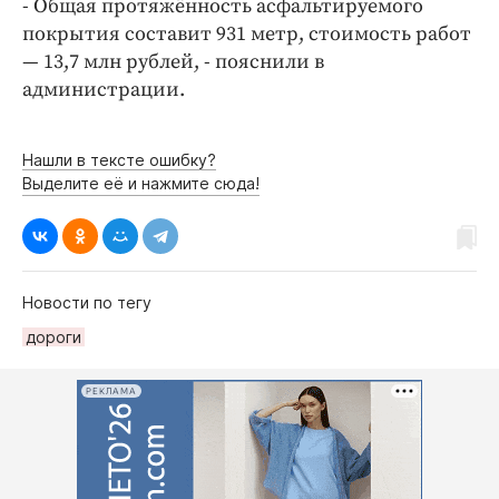
- Общая протяжённость асфальтируемого
Интересное чтиво
покрытия составит 931 метр, стоимость работ
Клиника года
— 13,7 млн рублей, - пояснили в
Бренд года
администрации.
Работодатель года
Нашли в тексте ошибку?
Выделите её и нажмите сюда!
Новости по тегу
дороги
РЕКЛАМА