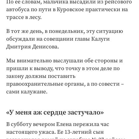
По ее словам, мальчика высадили из рейсового
Интересное чтиво
автобуса по пути в Куровское практически на
Клиника года
трассе в лесу.
Бренд года
Работодатель года
В тот же день, в понедельник, эту ситуацию
обсуждали на совещании главы Калуги
Дмитрия Денисова.
Мы внимательно выслушали обе стороны и
пришли к выводу, что точку в этом деле по
закону должны поставить
правоохранительные органы, а по совести –
сами калужане.
«У меня аж сердце застучало»
В субботу вечером Елена пережила час
настоящего ужаса. Ее 13-летний сын