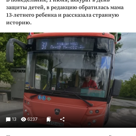
Криминал
защиты детей, в редакцию обратилась мама
Культура
13-летнего ребенка и рассказала странную
историю.
Недвижимость и ЖКХ
Образование
Общество
Погода
Праздники
Происшествия
Спорт
Экономика и бизнес
ПРОЕКТЫ
Блоги
Издания
13
6237
Медиаперсона