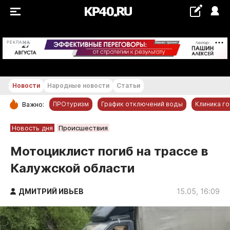
+23...+24 °С
РЕКЛАМА
Новости
Народные новости
Статьи
ПРОтуризм
График отключений воды
Клиника г
Важно:
РУБРИКИ
Новость дня
Происшествия
Обнинск
Мотоциклист погиб на трассе в
Новости компаний
Калужской области
Статьи
Народные новости
ДМИТРИЙ ИВЬЕВ
15.05, 16:09
Авто и транспорт
Благоустройство