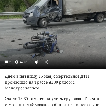
Криминал
Культура
Недвижимость и ЖКХ
Образование
Общество
Погода
Праздники
Происшествия
Спорт
2
4218
Экономика и бизнес
Днём в пятницу, 15 мая, смертельное ДТП
ПРОЕКТЫ
произошло на трассе А130 рядом с
Блоги
Малоярославцем.
Издания
Около 13:30 там столкнулись грузовая «Газель»
Медиаперсона
и мотоцикл «Ямаха», сообщили в прокуратуре