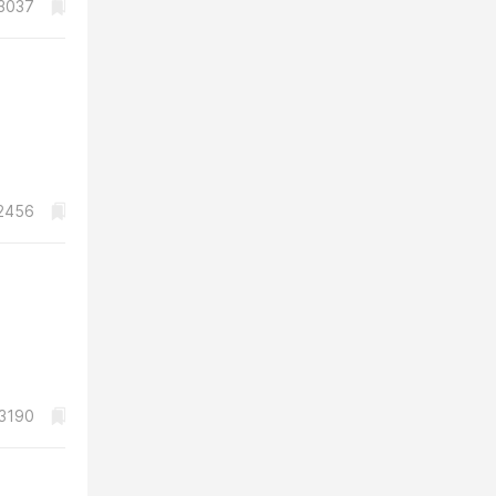
3037
2456
3190