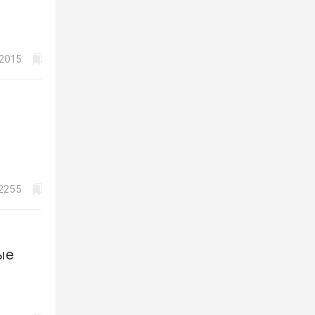
2015
2255
ые