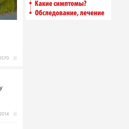
1570
у
2014