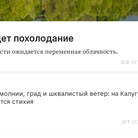
дет похолодание
ласти ожидается переменная облачность.
0
молнии, град и шквалистый ветер: на Калуг
тся стихия
1