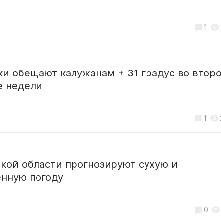
1
и обещают калужанам + 31 градус во втор
е недели
1
кой области прогнозируют сухую и
енную погоду
0