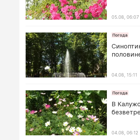
05.08, 06:07
Погода
Синоптик
половин
04.08, 15:11
Погода
В Калужс
безветр
04.08, 06:12