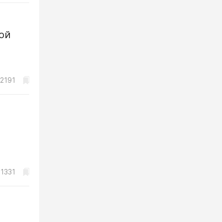
ой
2191
1331