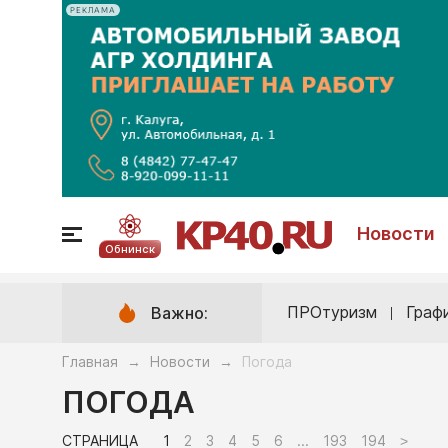
РЕКЛАМА
Новости
Обнинск
ПРОтуризм
Граф
Важно:
Главная
Новости
Погода
→
→
ПОГОДА
СТРАНИЦА
1
2
3
4
5
6
...
193
194
>