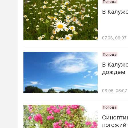
Погода
В Калуж
07.08, 06:07
Погода
В Калужс
дождем
06.08, 06:07
Погода
Синопти
погожий