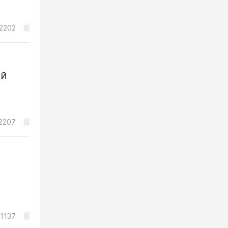
2202
ой
2207
1137