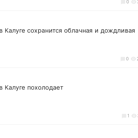
0
в Калуге сохранится облачная и дождливая
0
в Калуге похолодает
1