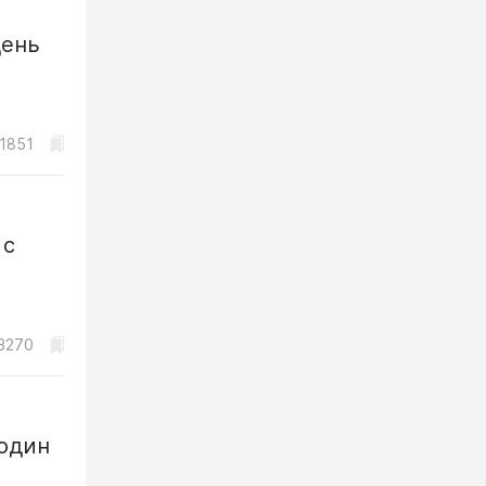
день
1851
 с
3270
 один