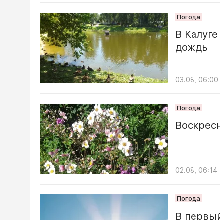
Погода
В Калуге
дождь
03.08, 06:00
Погода
Воскрес
02.08, 06:14
Погода
В первый