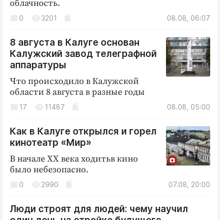
облачность.
0
3201
08.08, 06:07
8 августа в Калуге основан
Калужский завод телеграфной
аппаратуры
Что происходило в Калужской
области 8 августа в разные годы
17
11487
08.08, 05:00
Как в Калуге открылся и горел
кинотеатр «Мир»
В начале ХХ века ходитьв кино
было небезопасно.
0
2990
07.08, 20:00
Люди строят для людей: чему научил