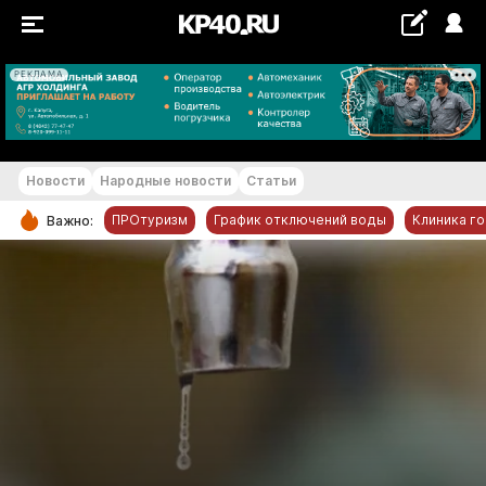
РЕКЛАМА
+18...+19 °С
Новости
Народные новости
Статьи
ПРОтуризм
График отключений воды
Клиника г
Важно:
РУБРИКИ
Обнинск
Новости компаний
Статьи
Народные новости
Авто и транспорт
Благоустройство