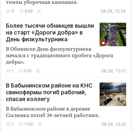
Интересное чтиво
темпы уборочная кампания.
Клиника года
0
649
08.08, 15:58
Бренд года
Более тысячи обнинцев вышли
Работодатель года
на старт «Дороги добра» в
День физкультурника
В Обнинске День физкультурника
начался с традиционного пробега «Дорога
добра».
1
619
08.08, 15:01
В Бабынинском районе на КНС
свинофермы погиб рабочий,
спасая коллегу
В Бабынинском районе в деревне
Сосновка погиб 34-летний работник.
1
1190
08.08, 13:42