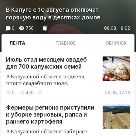
Криминал
В Калуге с 10 августа отключат
Культура
горячую воду в десятках домов
Недвижимость и ЖКХ
0
756
08.08, 18:02
Образование
Общество
ЛЕНТА
ГЛАВНОЕ
ОБНИНСК
Погода
Праздники
Июль стал месяцем свадеб
для 700 калужских семей
Происшествия
В Калужской области подвели
Спорт
итоги свадебного июля.
Экономика и бизнес
0
476
08.08, 17:13
ПРОЕКТЫ
Фермеры региона приступили
Блоги
к уборке зерновых, рапса и
Издания
раннего картофеля
Медиаперсона
В Калужской области набирает