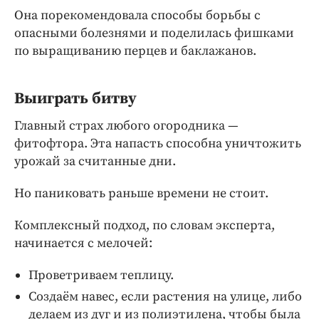
Интересное чтиво
Она порекомендовала способы борьбы с
Клиника года
опасными болезнями и поделилась фишками
Бренд года
по выращиванию перцев и баклажанов.
Работодатель года
Выиграть битву
Главный страх любого огородника —
фитофтора. Эта напасть способна уничтожить
урожай за считанные дни.
Но паниковать раньше времени не стоит.
Комплексный подход, по словам эксперта,
начинается с мелочей:
Проветриваем теплицу.
Создаём навес, если растения на улице, либо
делаем из дуг и из полиэтилена, чтобы была