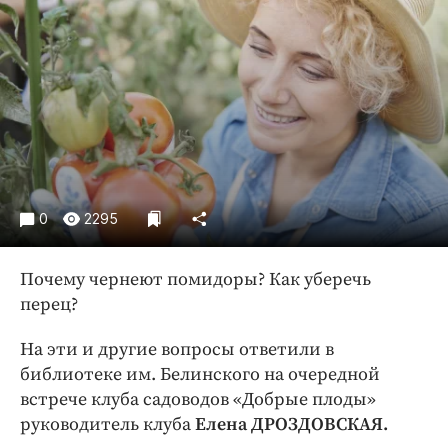
Криминал
Культура
Недвижимость и ЖКХ
Образование
Общество
Погода
Праздники
0
2295
Происшествия
Спорт
Почему чернеют помидоры? Как уберечь
Экономика и бизнес
перец?
ПРОЕКТЫ
На эти и другие вопросы ответили в
Блоги
библиотеке им. Белинского на очередной
Издания
встрече клуба садоводов «Добрые плоды»
Медиаперсона
руководитель клуба
Елена ДРОЗДОВСКАЯ.