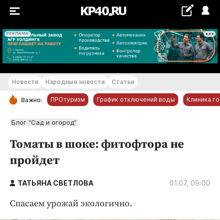
РЕКЛАМА
+22...+23 °С
Новости
Народные новости
Статьи
ПРОтуризм
График отключений воды
Клиника г
Важно:
РУБРИКИ
Блог “Сад и огород”
Обнинск
Томаты в шоке: фитофтора не
Новости компаний
пройдет
Статьи
Народные новости
ТАТЬЯНА СВЕТЛОВА
01.07, 09:00
Авто и транспорт
Спасаем урожай экологично.
Благоустройство