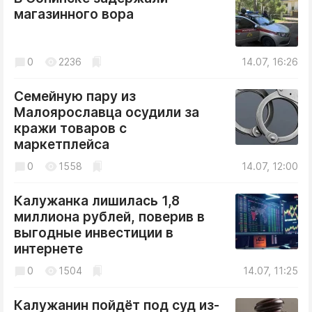
Криминал
магазинного вора
Культура
Недвижимость и ЖКХ
0
2236
14.07, 16:26
Образование
Общество
Семейную пару из
Малоярославца осудили за
Погода
кражи товаров с
Праздники
маркетплейса
Происшествия
0
1558
14.07, 12:00
Спорт
Экономика и бизнес
Калужанка лишилась 1,8
миллиона рублей, поверив в
ПРОЕКТЫ
выгодные инвестиции в
интернете
Блоги
0
1504
14.07, 11:25
Издания
Медиаперсона
Калужанин пойдёт под суд из-