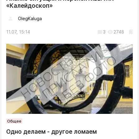
«Калейдоскоп»
OlegKaluga
11.07, 15:14
3
2748
Общее
Одно делаем - другое ломаем