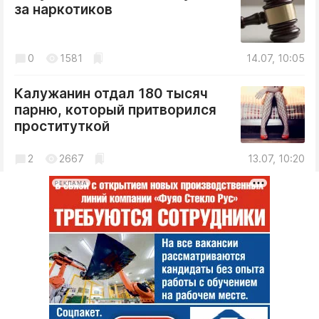
Интересное чтиво
за наркотиков
Клиника года
Бренд года
0
1581
14.07, 10:05
Работодатель года
Калужанин отдал 180 тысяч
парню, который притворился
проституткой
2
2667
13.07, 10:20
РЕКЛАМА