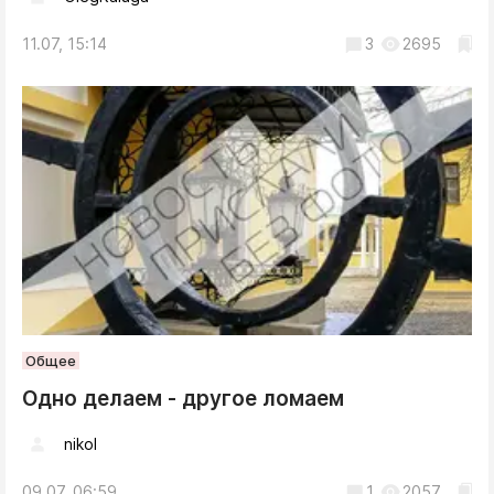
11.07, 15:14
3
2695
Общее
Одно делаем - другое ломаем
nikol
09.07, 06:59
1
2057