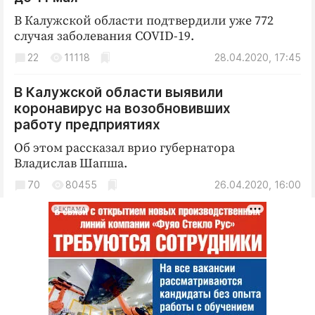
Интересное чтиво
В Калужской области подтвердили уже 772
Клиника года
случая заболевания COVID-19.
Бренд года
22
11118
28.04.2020, 17:45
Работодатель года
В Калужской области выявили
коронавирус на возобновивших
работу предприятиях
Об этом рассказал врио губернатора
Владислав Шапша.
70
80455
26.04.2020, 16:00
РЕКЛАМА