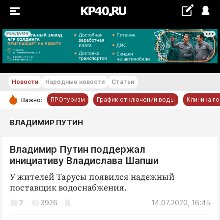
РЕКЛАМА
+21...+22 °С
Новости
Народные новости
Статьи
ПРОтуризм
График отключений воды
Клиника г
Важно:
РУБРИКИ
ВЛАДИМИР ПУТИН
Обнинск
Владимир Путин поддержал
Новости компаний
инициативу Владислава Шапши
Статьи
У жителей Тарусы появился надежный
Народные новости
поставщик водоснабжения.
Авто и транспорт
2
3926
14.07.2020, 16:45
Благоустройство