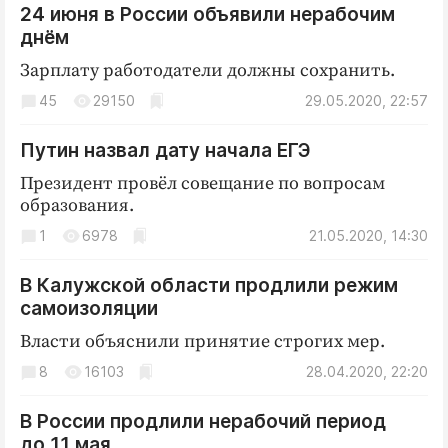
24 июня в России объявили нерабочим
Криминал
днём
Культура
Зарплату работодатели должны сохранить.
Недвижимость и ЖКХ
45
29150
29.05.2020, 22:57
Образование
Общество
Путин назвал дату начала ЕГЭ
Погода
Президент провёл совещание по вопросам
Праздники
образования.
Происшествия
1
6978
21.05.2020, 14:30
Спорт
Экономика и бизнес
В Калужской области продлили режим
самоизоляции
ПРОЕКТЫ
Власти объяснили принятие строгих мер.
Блоги
8
16103
28.04.2020, 22:20
Издания
В России продлили нерабочий период
Медиаперсона
до 11 мая