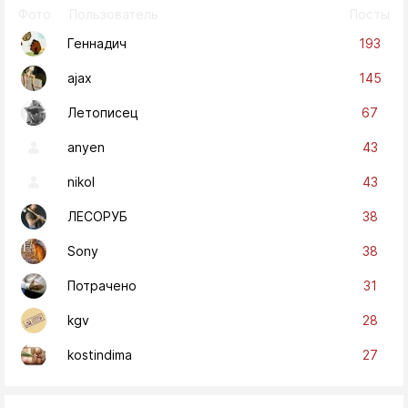
Фото
Пользователь
Посты
193
Геннадич
145
ajax
67
Летописец
43
anyen
43
nikol
38
ЛЕСОРУБ
38
Sony
31
Потрачено
28
kgv
27
kostindima