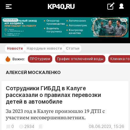
РЕКЛАМА
+18...+19 °С
Новости
Народные новости
Статьи
ПРОтуризм
График отключений воды
Клиника г
Важно:
РУБРИКИ
АЛЕКСЕЙ МОСКАЛЕНКО
Обнинск
Сотрудники ГИБДД в Калуге
Новости компаний
рассказали о правилах перевозки
Статьи
детей в автомобиле
Народные новости
За 2023 год в Калуге произошло 19 ДТП с
Авто и транспорт
участием несовершеннолетних.
Благоустройство
0
2934
08.06.2023, 15:26