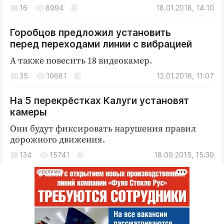
Интересное чтиво
16
8994
18.01.2018, 14:10
Клиника года
Горобцов предложил установить
Бренд года
перед переходами линии с вибрацией
Работодатель года
А также повесить 18 видеокамер.
35
10681
12.01.2016, 11:07
На 5 перекрёстках Калуги установят
камеры
Они будут фиксировать нарушения правил
дорожного движения.
134
15741
18.09.2015, 15:39
РЕКЛАМА