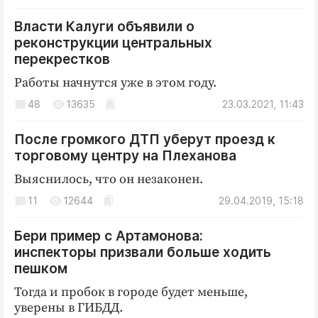
Криминал
Власти Калуги объявили о
Культура
реконструкции центральных
Недвижимость и ЖКХ
перекрестков
Образование
Работы начнутся уже в этом году.
Общество
48
13635
23.03.2021, 11:43
Погода
Праздники
После громкого ДТП уберут проезд к
торговому центру на Плеханова
Происшествия
Выяснилось, что он незаконен.
Спорт
Экономика и бизнес
11
12644
29.04.2019, 15:18
ПРОЕКТЫ
Бери пример с Артамонова:
инспекторы призвали больше ходить
Блоги
пешком
Издания
Тогда и пробок в городе будет меньше,
Медиаперсона
уверены в ГИБДД.