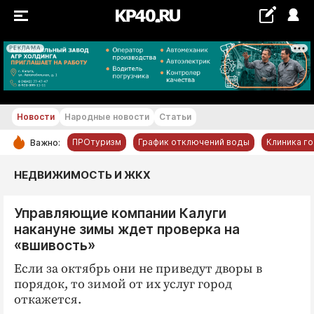
РЕКЛАМА
+20...+21 °С
Новости
Народные новости
Статьи
ПРОтуризм
График отключений воды
Клиника г
Важно:
РУБРИКИ
НЕДВИЖИМОСТЬ И ЖКХ
Обнинск
Управляющие компании Калуги
Новости компаний
накануне зимы ждет проверка на
Статьи
«вшивость»
Народные новости
Если за октябрь они не приведут дворы в
Авто и транспорт
порядок, то зимой от их услуг город
откажется.
Благоустройство