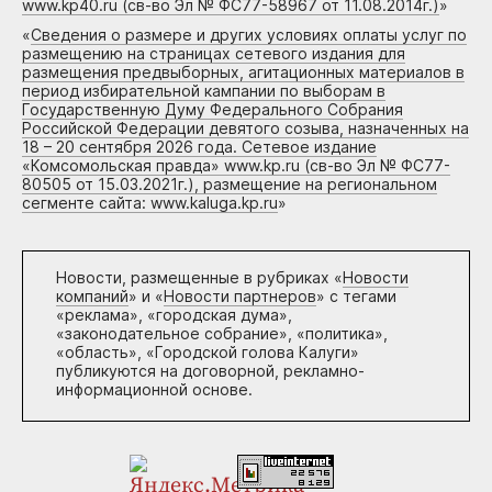
www.kp40.ru (св-во Эл № ФС77-58967 от 11.08.2014г.)
»
«
Сведения о размере и других условиях оплаты услуг по
размещению на страницах сетевого издания для
размещения предвыборных, агитационных материалов в
период избирательной кампании по выборам в
Государственную Думу Федерального Собрания
Российской Федерации девятого созыва, назначенных на
18 – 20 сентября 2026 года. Сетевое издание
«Комсомольская правда» www.kp.ru (св-во Эл № ФС77-
80505 от 15.03.2021г.), размещение на региональном
сегменте сайта: www.kaluga.kp.ru
»
Новости, размещенные в рубриках «
Новости
компаний
» и «
Новости партнеров
» с тегами
«реклама», «городская дума»,
«законодательное собрание», «политика»,
«область», «Городской голова Калуги»
публикуются на договорной, рекламно-
информационной основе.