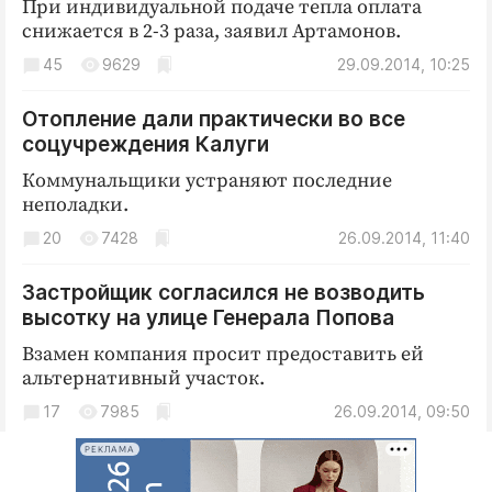
При индивидуальной подаче тепла оплата
Интересное чтиво
снижается в 2-3 раза, заявил Артамонов.
Клиника года
45
9629
29.09.2014, 10:25
Бренд года
Работодатель года
Отопление дали практически во все
соцучреждения Калуги
Коммунальщики устраняют последние
неполадки.
20
7428
26.09.2014, 11:40
Застройщик согласился не возводить
высотку на улице Генерала Попова
Взамен компания просит предоставить ей
альтернативный участок.
17
7985
26.09.2014, 09:50
РЕКЛАМА