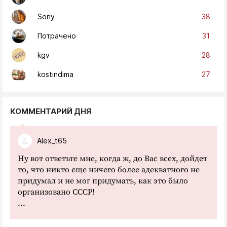
38
Sony
31
Потрачено
28
kgv
27
kostindima
КОММЕНТАРИЙ ДНЯ
Alex_t65
Ну вот ответьте мне, когда ж, до Вас всех, дойдет
то, что никто еще ничего более адекватного не
придумал и не мог придумать, как это было
организовано СССР!
...