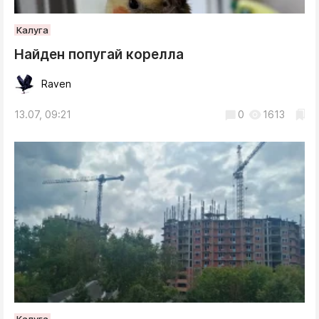
Калуга
Найден попугай корелла
Raven
13.07, 09:21
0
1613
Калуга