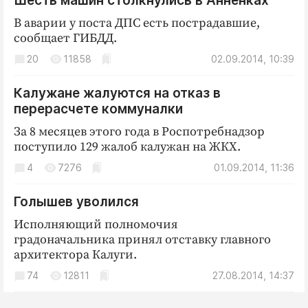
Шесть машин столкнулись в Анненках
В аварии у поста ДПС есть пострадавшие,
сообщает ГИБДД.
20
11858
02.09.2014, 10:39
Калужане жалуются на отказ в
перерасчете коммуналки
За 8 месяцев этого года в Роспотребнадзор
поступило 129 жалоб калужан на ЖКХ.
4
7276
01.09.2014, 11:36
Голышев уволился
Исполняющий полномочия
градоначальника принял отставку главного
архитектора Калуги.
74
12811
27.08.2014, 14:37