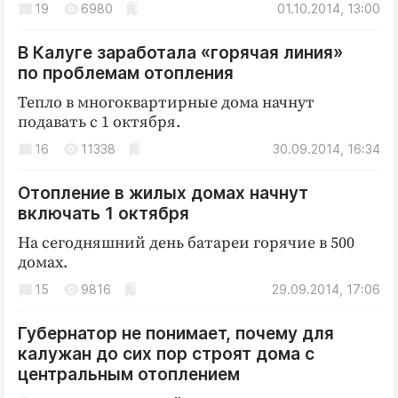
19
6980
01.10.2014, 13:00
Криминал
Культура
В Калуге заработала «горячая линия»
Недвижимость и ЖКХ
по проблемам отопления
Образование
Тепло в многоквартирные дома начнут
Общество
подавать с 1 октября.
Погода
16
11338
30.09.2014, 16:34
Праздники
Отопление в жилых домах начнут
Происшествия
включать 1 октября
Спорт
На сегодняшний день батареи горячие в 500
Экономика и бизнес
домах.
ПРОЕКТЫ
15
9816
29.09.2014, 17:06
Блоги
Губернатор не понимает, почему для
Издания
калужан до сих пор строят дома с
центральным отоплением
Медиаперсона