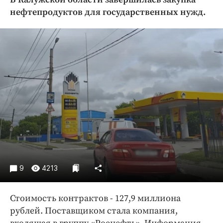
Криминал
нефтепродуктов для государственных нужд.
Культура
Недвижимость и ЖКХ
Образование
Общество
Погода
Праздники
Происшествия
Спорт
Экономика и бизнес
ПРОЕКТЫ
9
4213
Блоги
Издания
Стоимость контрактов - 127,9 миллиона
рублей. Поставщиком стала компания,
Медиаперсона