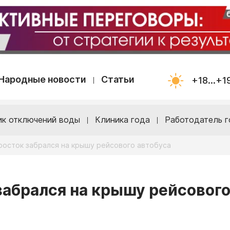
Народные новости
Статьи
+18...+1
ик отключений воды
Клиника года
Работодатель г
росток забрался на крышу рейсового автобуса
забрался на крышу рейсовог