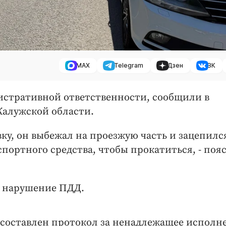
MAX
Telegram
Дзен
ВК
истративной ответственности, сообщили в
Калужской области.
вку, он выбежал на проезжую часть и зацепился
нспортного средства, чтобы прокатиться, - по
а нарушение ПДД.
а составлен протокол за ненадлежащее исполн