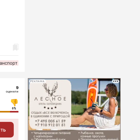
анспорт
РЕКЛАМА
9
оценили
0%
сть