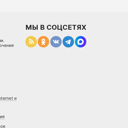
МЫ В СОЦСЕТЯХ
и.
лючения
ternet и
ния
вое