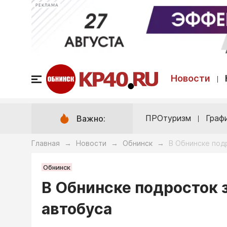
РЕКЛАМА
Новости
ПРОтуризм
Граф
Важно:
Главная
Новости
Обнинск
В Обнинске под
→
→
→
Обнинск
В Обнинске подросток 
автобуса