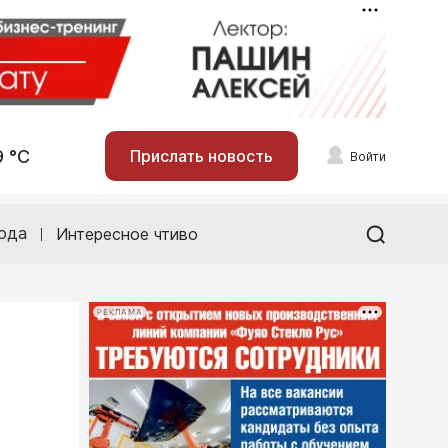
9 °С
Прислать новость
Войти
ода
Интересное чтиво
РЕКЛАМА
о