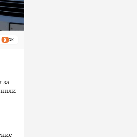
ОК
 за
яснили
ение