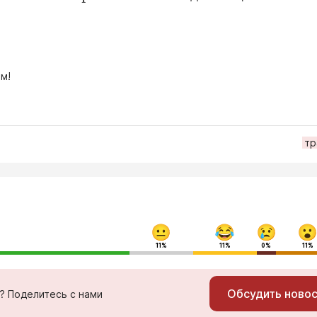
м!
тр
11%
11%
0%
11%
Обсудить ново
ь? Поделитесь с нами