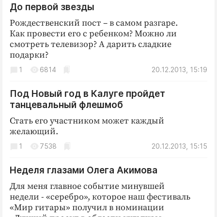
До первой звезды
Криминал
Культура
Рождественский пост – в самом разгаре.
Как провести его с ребенком? Можно ли
Недвижимость и ЖКХ
смотреть телевизор? А дарить сладкие
Образование
подарки?
Общество
1
6814
20.12.2013, 15:19
Погода
Под Новый год в Калуге пройдет
Праздники
танцевальный флешмоб
Происшествия
Стать его участником может каждый
Спорт
желающий.
Экономика и бизнес
1
7538
20.12.2013, 15:15
ПРОЕКТЫ
Неделя глазами Олега Акимова
Блоги
Для меня главное событие минувшей
Издания
недели - «серебро», которое наш фестиваль
Медиаперсона
«Мир гитары» получил в номинации