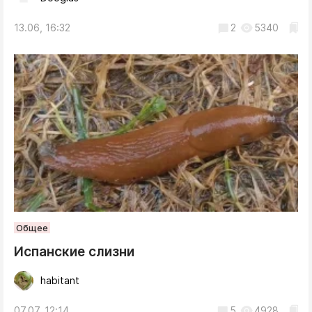
13.06, 16:32
2
5340
Общее
Испанские слизни
habitant
07.07, 12:14
5
4928