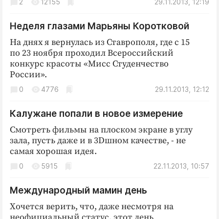
2
12155
29.11.2013, 12:19
Неделя глазами Марьяны Коротковой
На днях я вернулась из Ставрополя, где с 15
по 23 ноября проходил Всероссийский
конкурс красоты «Мисс Студенчество
России».
0
4776
29.11.2013, 12:12
Калужане попали в новое измерение
Смотреть фильмы на плоском экране в углу
зала, пусть даже и в 3Dшном качестве, - не
самая хорошая идея.
0
5915
22.11.2013, 10:57
Международный мамин день
Хочется верить, что, даже несмотря на
неофициальный статус, этот день