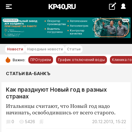
РЕКЛАМА
+19...+20 °С
Новости
Народные новости
Статьи
ПРОтуризм
График отключений воды
Клиника г
Важно:
РУБРИКИ
СТАТЬИ ВА-БАНКЪ
Обнинск
Как празднуют Новый год в разных
Новости компаний
странах
Статьи
Итальянцы считают, что Новый год надо
Народные новости
начинать, освободившись от всего старого.
Авто и транспорт
0
5426
20.12.2013, 15:22
Благоустройство