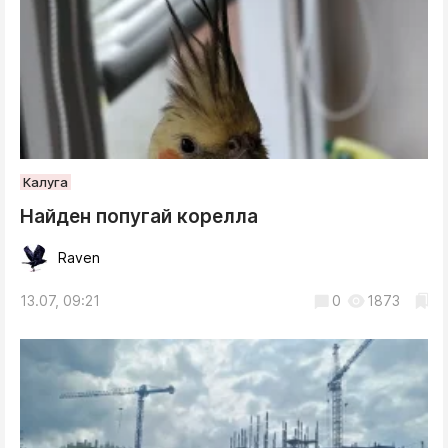
Калуга
Найден попугай корелла
Raven
13.07, 09:21
0
1873