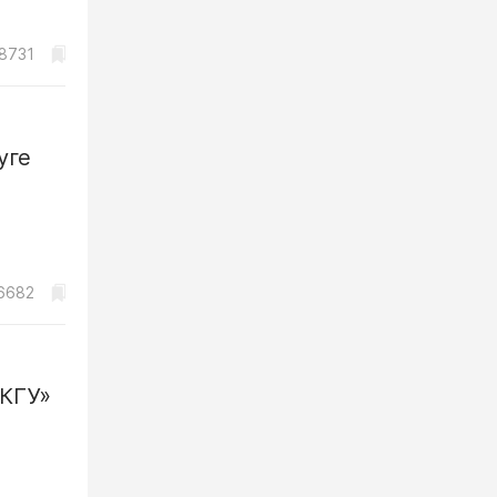
8731
уге
6682
 КГУ»