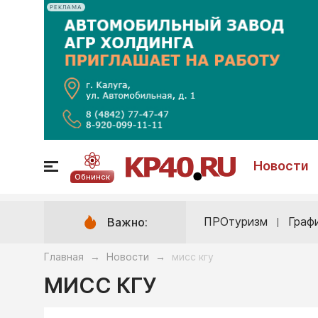
РЕКЛАМА
Новости
Обнинск
ПРОтуризм
Граф
Важно:
Главная
Новости
мисс кгу
→
→
МИСС КГУ