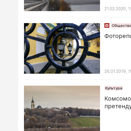
21.02.2020, 1
Обществ
Фоторепо
26.01.2019, 1
Культура
Комсомол
претенду