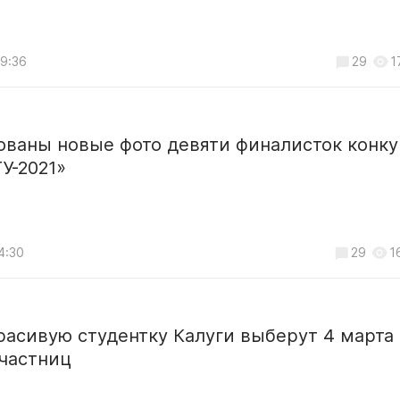
09:36
29
1
ованы новые фото девяти финалисток конку
У-2021»
4:30
29
1
асивую студентку Калуги выберут 4 марта 
участниц