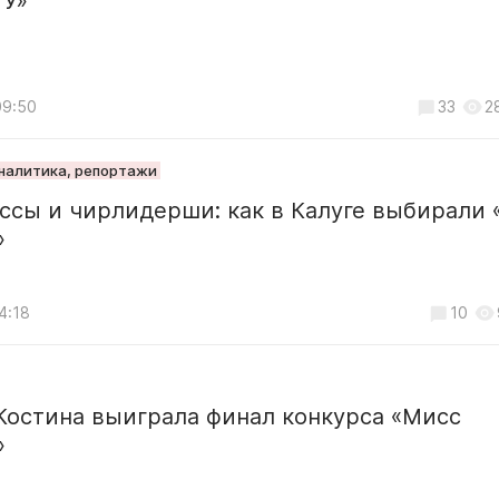
ГУ»
09:50
33
2
аналитика, репортажи
ссы и чирлидерши: как в Калуге выбирали 
»
4:18
10
Костина выиграла финал конкурса «Мисс
»