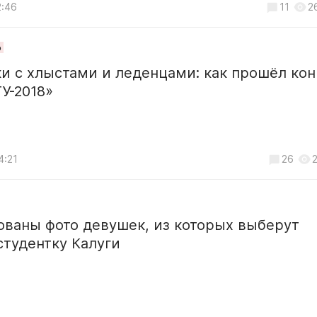
2:46
11
2
о
и с хлыстами и леденцами: как прошёл кон
У-2018»
4:21
26
ованы фото девушек, из которых выберут
тудентку Калуги