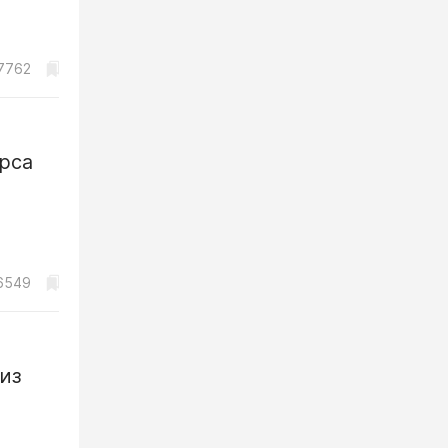
7762
рса
6549
из