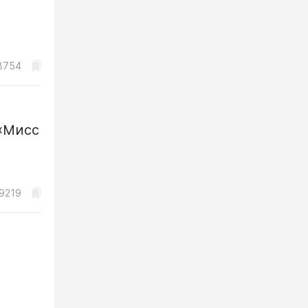
8754
«Мисс
9219