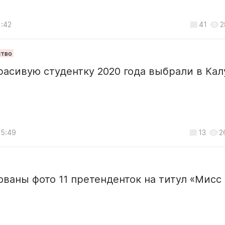
1:42
41
2
тво
асивую студентку 2020 года выбрали в Кал
15:49
13
2
ваны фото 11 претенденток на титул «Мисс