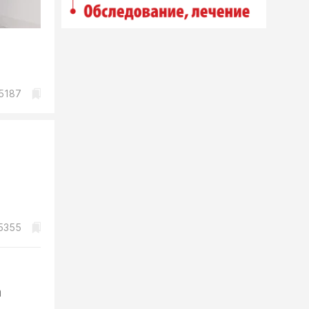
5187
5355
а