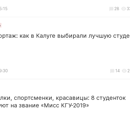
5:15
28
3
о
ртаж: как в Калуге выбирали лучшую студе
9:30
14
2
ки, спортсменки, красавицы: 8 студенток
ют на звание «Мисс КГУ-2019»