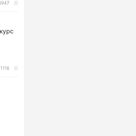
6947
курс
21118