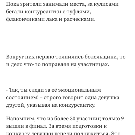
Интересное чтиво
Пока зрители занимали места, за кулисами
Клиника года
бегали конкурсантки с туфлями,
флакончиками лака и расческами.
Бренд года
Работодатель года
Вокруг них нервно толпились болельщики, то
и дело что-то поправляя на участницах.
- Так, ты следи за её эмоциональным
состоянием! – строго говорит одна девушка
другой, указывая на конкурсантку.
Напомним, что из более 30 участниц только 9
вышли в финал. За время подготовки к
конкурсу девушки успели подружиться. Это