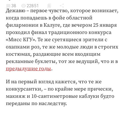
Криминал
38
22851
Дежавю – первое чувство, которое возникает,
Культура
когда попадаешь в фойе областной
Недвижимость и ЖКХ
филармонии в Калуге, где вечером 25 января
Образование
проходил финал традиционного конкурса
Общество
«Мисс КГУ». Те же суетящиеся зрители с
охапками роз, те же молодые люди в строгих
Погода
костюмах, раздающие всем входящим
Праздники
рекламные буклеты, тот же ведущий, что и в
Происшествия
предыдущие годы
.
Спорт
И на первый взгляд кажется, что те же
Экономика и бизнес
конкурсантки, – по крайне мере прически,
ПРОЕКТЫ
макияж и 10-сантиметровые каблуки будто
переданы по наследству.
Блоги
Издания
Медиаперсона