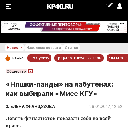
+19...+20 °С
РЕКЛАМА
Новости
Народные новости
Статьи
ПРОтуризм
График отключений воды
Клиника г
Важно:
РУБРИКИ
Общество
Обнинск
«Няшки-панды» на лабутенах:
Новости компаний
как выбирали «Мисс КГУ»
Статьи
Народные новости
ЕЛЕНА ФРАНЦУЗОВА
26.01.2017, 12:52
Авто и транспорт
Девять финалисток показали себя во всей
Благоустройство
красе.