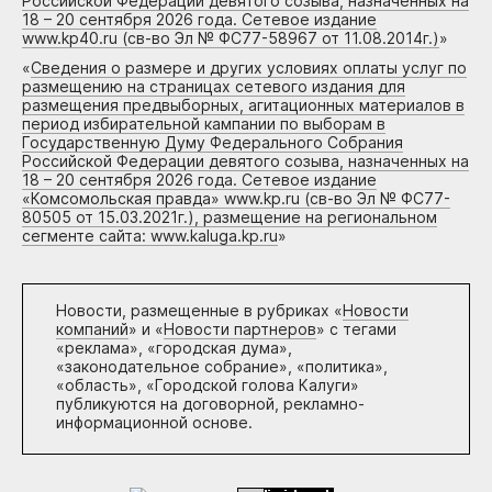
Российской Федерации девятого созыва, назначенных на
18 – 20 сентября 2026 года. Сетевое издание
www.kp40.ru (св-во Эл № ФС77-58967 от 11.08.2014г.)
»
«
Сведения о размере и других условиях оплаты услуг по
размещению на страницах сетевого издания для
размещения предвыборных, агитационных материалов в
период избирательной кампании по выборам в
Государственную Думу Федерального Собрания
Российской Федерации девятого созыва, назначенных на
18 – 20 сентября 2026 года. Сетевое издание
«Комсомольская правда» www.kp.ru (св-во Эл № ФС77-
80505 от 15.03.2021г.), размещение на региональном
сегменте сайта: www.kaluga.kp.ru
»
Новости, размещенные в рубриках «
Новости
компаний
» и «
Новости партнеров
» с тегами
«реклама», «городская дума»,
«законодательное собрание», «политика»,
«область», «Городской голова Калуги»
публикуются на договорной, рекламно-
информационной основе.