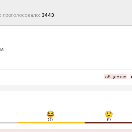
о проголосовало:
3443
м!
общество
29%
21%