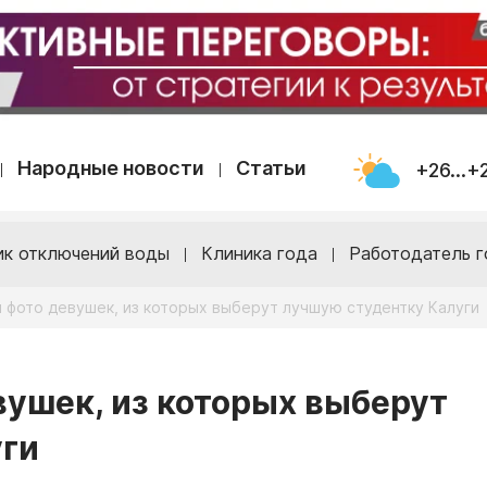
Народные новости
Статьи
+26...+
ик отключений воды
Клиника года
Работодатель г
 фото девушек, из которых выберут лучшую студентку Калуги
ушек, из которых выберут
уги