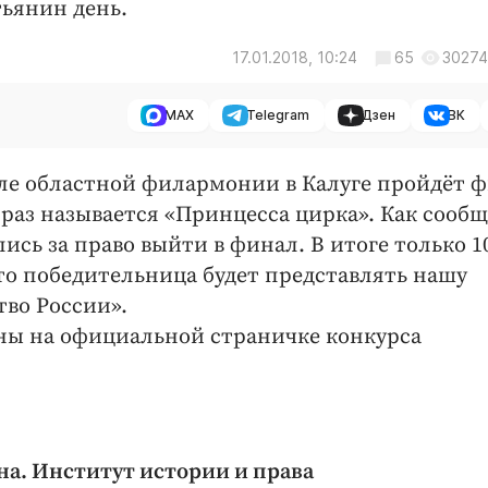
ьянин день.
17.01.2018, 10:24
65
30274
MAX
Telegram
Дзен
ВК
зале областной филармонии в Калуге пройдёт 
 раз называется «Принцесса цирка». Как сооб
ись за право выйти в финал. В итоге только 1
что победительница будет представлять нашу
тво России».
ы на официальной страничке конкурса
на. Институт истории и права