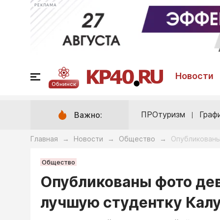
РЕКЛАМА
Новости
Обнинск
ПРОтуризм
Граф
Важно:
Главная
Новости
Общество
Опубликованы
→
→
→
Общество
Опубликованы фото дев
лучшую студентку Кал