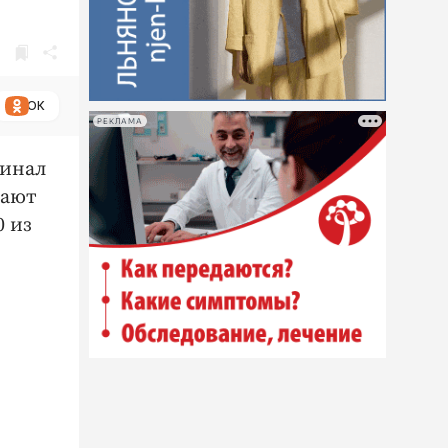
ОК
РЕКЛАМА
финал
щают
0 из