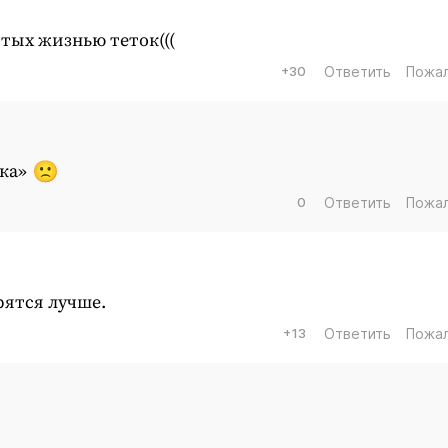
итых жизнью теток(((
+30
Ответить
Пожа
рка»
0
Ответить
Пожа
рятся лучше.
+13
Ответить
Пожа