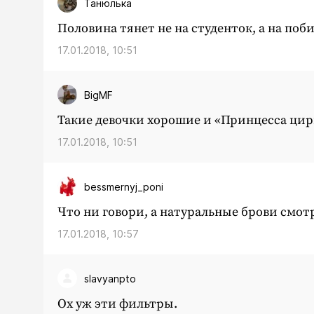
Танюлька
Половина тянет не на студенток, а на поб
17.01.2018, 10:51
BigMF
Такие девочки хорошие и «Принцесса ци
17.01.2018, 10:51
bessmernyj_poni
Что ни говори, а натуральные брови смот
17.01.2018, 10:57
slavyanpto
Ох уж эти фильтры.