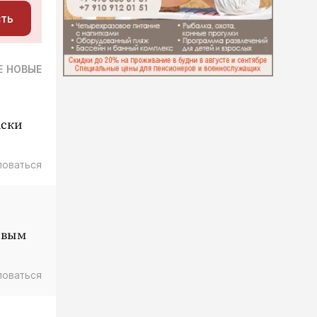
сть
Е
НОВЫЕ
аски
ловаться
ивым
ловаться