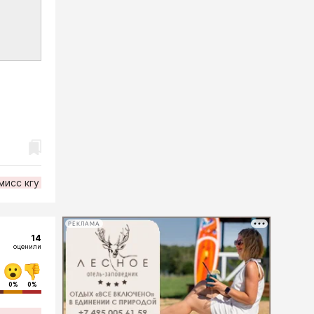
мисс кгу
РЕКЛАМА
14
оценили
0%
0%