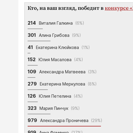
Кто, на ваш взгляд, победит в
конкурсе «
214
Виталия Галкина
(6%)
301
Алина Грибова
(9%)
41
Екатерина Клюйкова
(1%)
152
Юлия Масалова
(4%)
109
Александра Матвеева
(3%)
279
Екатерина Меркулова
(8%)
126
Юлия Петелина
(4%)
323
Мария Пинчук
(9%)
979
Александра Проничева
(29%)
919
Анна Фоменко
(27%)