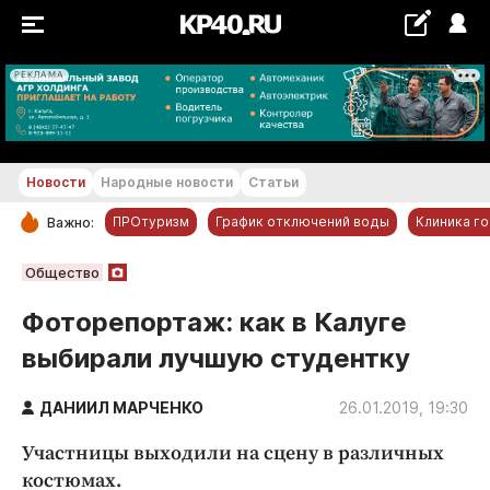
РЕКЛАМА
+16...+17 °С
Новости
Народные новости
Статьи
ПРОтуризм
График отключений воды
Клиника г
Важно:
РУБРИКИ
Общество
Обнинск
Фоторепортаж: как в Калуге
Новости компаний
выбирали лучшую студентку
Статьи
Народные новости
ДАНИИЛ МАРЧЕНКО
26.01.2019, 19:30
Авто и транспорт
Участницы выходили на сцену в различных
Благоустройство
костюмах.