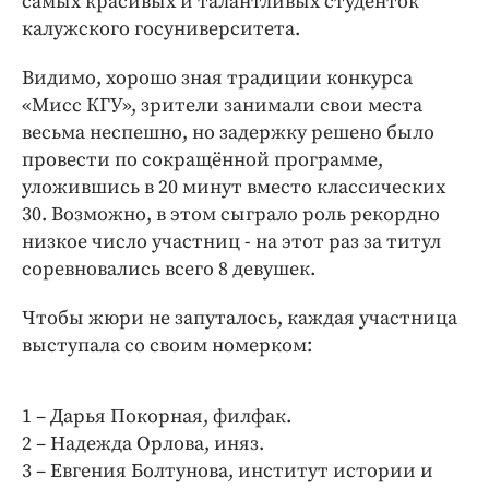
самых красивых и талантливых студенток
Интересное чтиво
калужского госуниверситета.
Клиника года
Бренд года
Видимо, хорошо зная традиции конкурса
«Мисс КГУ», зрители занимали свои места
Работодатель года
весьма неспешно, но задержку решено было
провести по сокращённой программе,
уложившись в 20 минут вместо классических
30. Возможно, в этом сыграло роль рекордно
низкое число участниц - на этот раз за титул
соревновались всего 8 девушек.
Чтобы жюри не запуталось, каждая участница
выступала со своим номерком:
1 – Дарья Покорная, филфак.
2 – Надежда Орлова, иняз.
3 – Евгения Болтунова, институт истории и