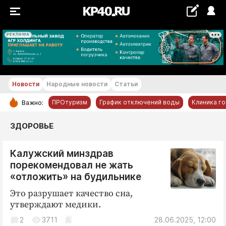
РЕКЛАМА
+29...+30 °С
Новости
Народные новости
Статьи
ПРОтуризм
График отключений воды
Клиника г
Важно:
РУБРИКИ
ЗДОРОВЬЕ
Обнинск
Калужский минздрав
Новости компаний
порекомендовал не жать
Статьи
«отложить» на будильнике
Народные новости
Это разрушает качество сна,
Авто и транспорт
утверждают медики.
Благоустройство
2
3711
28.06.2025, 12:00