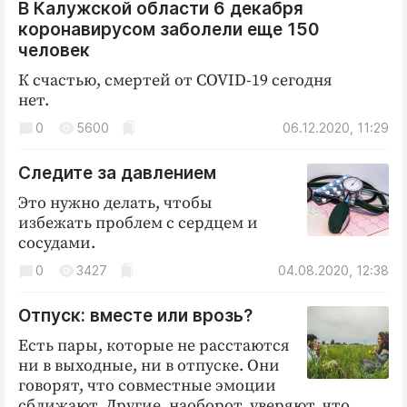
В Калужской области 6 декабря
коронавирусом заболели еще 150
человек
К счастью, смертей от COVID-19 сегодня
нет.
0
5600
06.12.2020, 11:29
Следите за давлением
Это нужно делать, чтобы
избежать ­проблем с сердцем и
сосудами.
0
3427
04.08.2020, 12:38
Отпуск: вместе или врозь?
Есть пары, которые не расстаются
ни в выходные, ни в отпуске. Они
говорят, что совместные эмоции
сближают. Другие, наоборот, уверяют, что