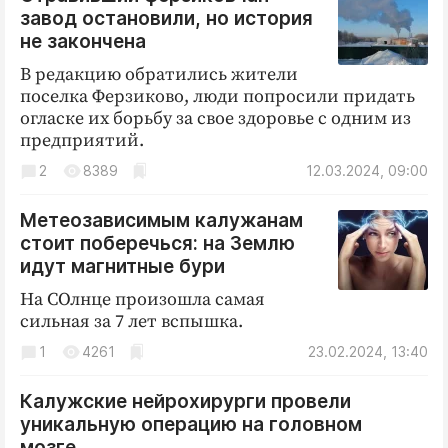
Интересное чтиво
завод остановили, но история
Клиника года
не закончена
Бренд года
В редакцию обратились жители
поселка Ферзиково, люди попросили придать
Работодатель года
огласке их борьбу за свое здоровье с одним из
предприятий.
2
8389
12.03.2024, 09:00
Метеозависимым калужанам
стоит поберечься: на Землю
идут магнитные бури
На СОлнце произошла самая
сильная за 7 лет вспышка.
1
4261
23.02.2024, 13:40
Калужские нейрохирурги провели
уникальную операцию на головном
мозге