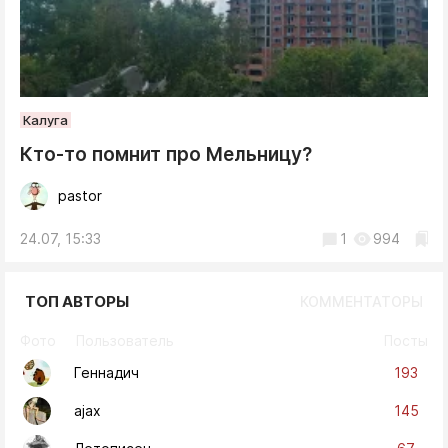
Калуга
Кто-то помнит про Мельницу?
pastor
24.07, 15:33
1
994
ТОП АВТОРЫ
КОММЕНТАТОРЫ
Фото
Пользователь
Посты
193
Геннадич
145
ajax