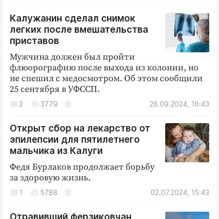
Криминал
Калужанин сделал снимок
Культура
легких после вмешательства
Недвижимость и ЖКХ
приставов
Образование
Мужчина должен был пройти
Общество
флюорографию после выхода из колонии, но
не спешил с медосмотром. Об этом сообщили
Погода
25 сентября в УФССП.
Праздники
2
3779
26.09.2024, 16:43
Происшествия
Спорт
Открыт сбор на лекарство от
Экономика и бизнес
эпилепсии для пятилетнего
мальчика из Калуги
ПРОЕКТЫ
Федя Бурлаков продолжает борьбу
за здоровую жизнь.
Блоги
Издания
1
5788
02.07.2024, 15:43
Медиаперсона
Отравивший ферзиковчан