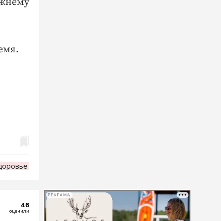
ежнему
емя.
доровье
РЕКЛАМА
46
оценили