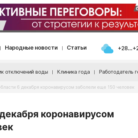
Народные новости
Статьи
+28...+
ик отключений воды
Клиника года
Работодатель г
области 6 декабря коронавирусом заболели еще 150 человек
 декабря коронавирусом
век