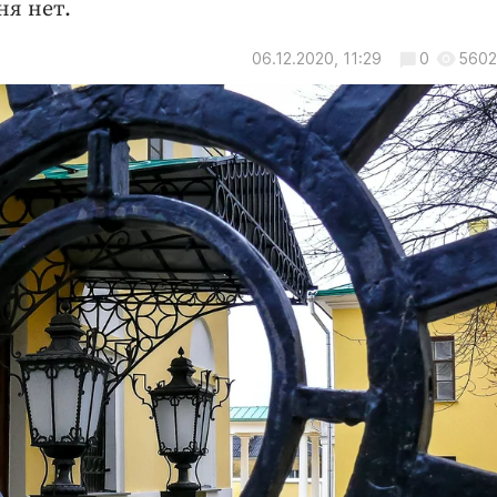
ня нет.
06.12.2020, 11:29
0
5602