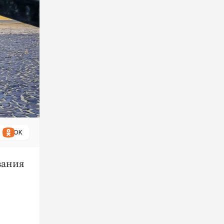
ОК
вания