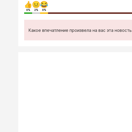
0%
2%
0%
Какое впечатление произвела на вас эта новост