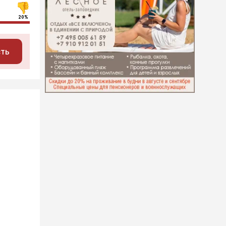
20%
сть