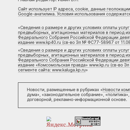
Сайт использует IP адреса, cookie, данные геолокации
Google-анатилика. Условия использования содержатс
«
Сведения о размере и других условиях оплаты услу
предвыборных, агитационных материалов в период и
Федерального Собрания Российской Федерации девято
издание www.kp40.ru (св-во Эл № ФС77-58967 от 11.08
«
Сведения о размере и других условиях оплаты услу
предвыборных, агитационных материалов в период и
Федерального Собрания Российской Федерации девято
издание «Комсомольская правда» www.kp.ru (св-во Эл
сегменте сайта: www.kaluga.kp.ru
»
Новости, размещенные в рубриках «
Новости ком
дума», «законодательное собрание», «политика»,
договорной, рекламно-информационной основе.