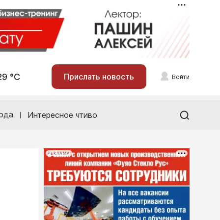
29 °С
Прислать новость
Войти
ода
Интересное чтиво
РЕКЛАМА