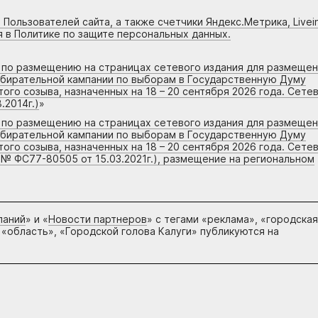
 Пользователей сайта, а также счетчики Яндекс.Метрика, Livein
я в Политике по защите персональных данных.
г по размещению на страницах сетевого издания для размеще
збирательной кампании по выборам в Государственную Думу
го созыва, назначенных на 18 – 20 сентября 2026 года. Сете
.2014г.)
»
г по размещению на страницах сетевого издания для размеще
збирательной кампании по выборам в Государственную Думу
го созыва, назначенных на 18 – 20 сентября 2026 года. Сете
 № ФС77-80505 от 15.03.2021г.), размещение на региональном
паний
» и «
Новости партнеров
» с тегами «реклама», «городская
 «область», «Городской голова Калуги» публикуются на