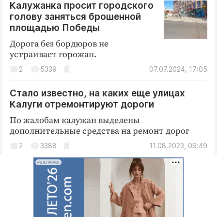
Интересное чтиво
Калужанка просит городского
голову заняться брошенной
Клиника года
площадью Победы
Бренд года
Дорога без бордюров не
Работодатель года
устраивает горожан.
2
5339
07.07.2024, 17:05
Стало известно, на каких еще улицах
Калуги отремонтируют дороги
По жалобам калужан выделены
дополнительные средства на ремонт дорог
2
3388
11.08.2023, 09:49
РЕКЛАМА