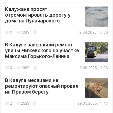
Криминал
Калужане просят
Культура
отремонтировать дорогу у
Недвижимость и ЖКХ
дома на Луначарского
Образование
0
1249
12.09.2025, 10:36
Общество
Погода
В Калуге завершили ремонт
Праздники
улицы Чижевского на участке
Максима Горького-Ленина
Происшествия
Спорт
0
1380
13.08.2025, 11:08
Экономика и бизнес
В Калуге месяцами не
ПРОЕКТЫ
ремонтируют опасный провал
на Правом берегу
Блоги
Издания
2
2523
29.05.2025, 11:47
Медиаперсона