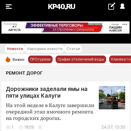
+16...+17 °С
РЕКЛАМА
Новости
Народные новости
Статьи
ПРОтуризм
График отключений воды
Клиника г
Важно:
РУБРИКИ
РЕМОНТ ДОРОГ
Обнинск
Дорожники заделали ямы на
Новости компаний
пяти улицах Калуги
Статьи
На этой неделе в Калуге завершили
Народные новости
очередной этап ямочного ремонта
Авто и транспорт
на городских дорогах.
Благоустройство
1
1809
24.07, 13:30