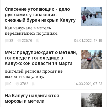
Криминал
Спасение утопающих - дело
Культура
рук самих утопающих:
Недвижимость и ЖКХ
снежный буран накрыл Калугу
Образование
Как калужане в метель
Общество
передвигались по улицам.
Погода
38
23576
05.01.2022, 17:19
Праздники
МЧС предупреждает о метели,
Происшествия
гололеде и гололедице в
Спорт
Калужской области 14 марта
Экономика и бизнес
Жителей региона просят не
выходить на улицу.
ПРОЕКТЫ
0
3782
14.03.2021, 07:23
Блоги
Издания
На Калугу надвигаются
морозы и метели
Медиаперсона