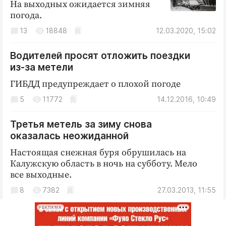
Интересное чтиво
На выходных ожидается зимняя
погода.
Клиника года
13
18848
12.03.2020, 15:02
Бренд года
Работодатель года
Водителей просят отложить поездки
из-за метели
ГИБДД предупреждает о плохой погоде
5
11772
14.12.2016, 10:49
Третья метель за зиму снова
оказалась неожиданной
Настоящая снежная буря обрушилась на
Калужскую область в ночь на субботу. Мело
все выходные.
8
7382
27.03.2013, 11:55
РЕКЛАМА