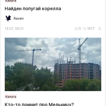
Калуга
Найден попугай корелла
Raven
13.07, 09:21
0
1617
Калуга
Кто-то помнит про Мельницу?