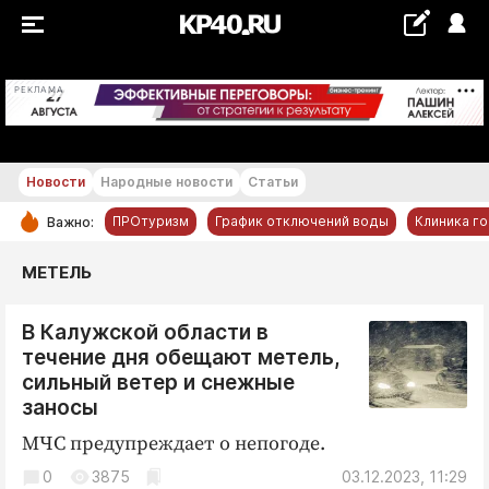
+21...+22 °С
РЕКЛАМА
Новости
Народные новости
Статьи
ПРОтуризм
График отключений воды
Клиника г
Важно:
РУБРИКИ
МЕТЕЛЬ
Обнинск
В Калужской области в
Новости компаний
течение дня обещают метель,
Статьи
сильный ветер и снежные
Народные новости
заносы
Авто и транспорт
МЧС предупреждает о непогоде.
Благоустройство
0
3875
03.12.2023, 11:29