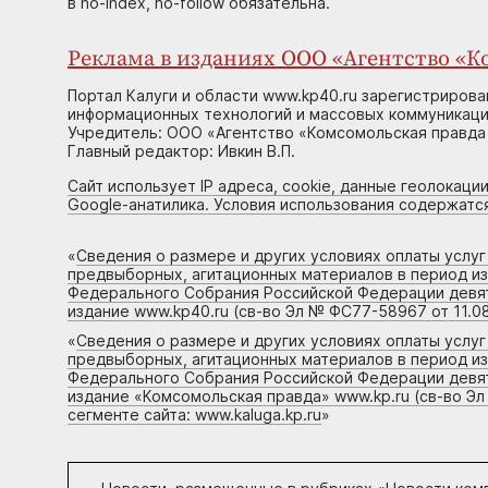
в no-index, no-follow обязательна.
Реклама в изданиях ООО «Агентство «Ко
Портал Калуги и области www.kp40.ru зарегистрирова
информационных технологий и массовых коммуникаций
Учредитель: ООО «Агентство «Комсомольская правда 
Главный редактор: Ивкин В.П.
Сайт использует IP адреса, cookie, данные геолокации
Google-анатилика. Условия использования содержатс
«
Сведения о размере и других условиях оплаты услу
предвыборных, агитационных материалов в период и
Федерального Собрания Российской Федерации девято
издание www.kp40.ru (св-во Эл № ФС77-58967 от 11.08
«
Сведения о размере и других условиях оплаты услу
предвыборных, агитационных материалов в период и
Федерального Собрания Российской Федерации девято
издание «Комсомольская правда» www.kp.ru (св-во Эл
сегменте сайта: www.kaluga.kp.ru
»