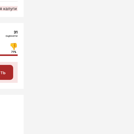
я калуги
31
оценили
71%
сть