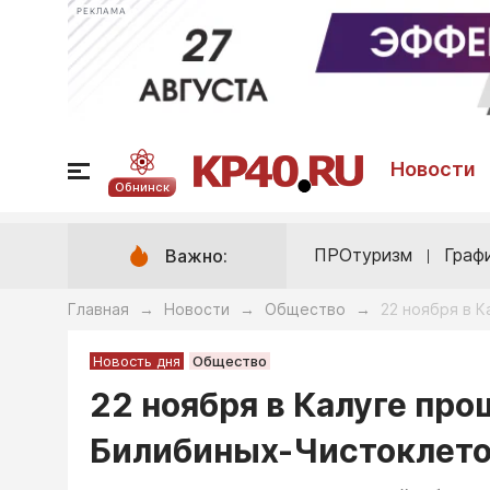
РЕКЛАМА
Новости
Обнинск
ПРОтуризм
Граф
Важно:
Главная
Новости
Общество
22 ноября в 
→
→
→
Новость дня
Общество
22 ноября в Калуге про
Билибиных-Чистоклет