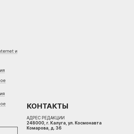
ternet и
ния
вое
ния
вое
КОНТАКТЫ
АДРЕС РЕДАКЦИИ
248000, г. Калуга, ул. Космонавта
Комарова, д. 36