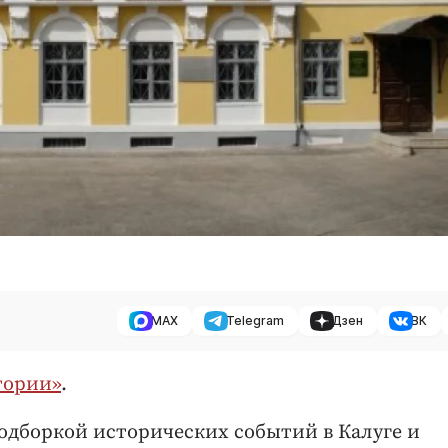
MAX
Telegram
Дзен
ВК
тории»
.
одборкой исторических событий в Калуге и