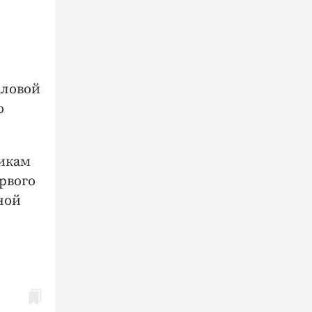
аловой
о
никам
рвого
ной