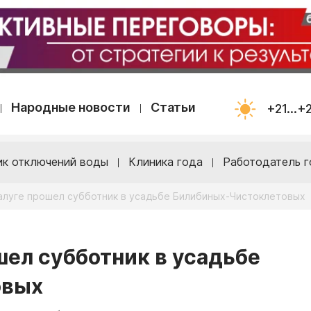
Народные новости
Статьи
+21...+
ик отключений воды
Клиника года
Работодатель г
Калуге прошел субботник в усадьбе Билибиных-Чистоклетовых
шел субботник в усадьбе
овых