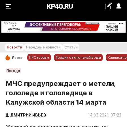
+14...+15 °С
РЕКЛАМА
Новости
Народные новости
Статьи
ПРОтуризм
График отключений воды
Клиника г
Важно:
РУБРИКИ
Погода
Обнинск
МЧС предупреждает о метели,
Новости компаний
гололеде и гололедице в
Статьи
Калужской области 14 марта
Народные новости
Авто и транспорт
ДМИТРИЙ ИВЬЕВ
14.03.2021, 07:23
Благоустройство
Жителей региона просят не выходить на