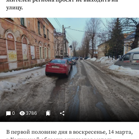
Криминал
улицу.
Культура
Недвижимость и ЖКХ
Образование
Общество
Погода
Праздники
Происшествия
Спорт
Экономика и бизнес
ПРОЕКТЫ
Блоги
0
3786
Издания
Медиаперсона
В первой половине дня в воскресенье, 14 марта,