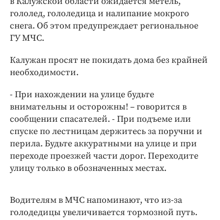
в Калужской области ожидается метель,
Интересное чтиво
гололед, гололедица и налипание мокрого
Клиника года
снега. Об этом предупреждает региональное
Бренд года
ГУ МЧС.
Работодатель года
Калужан просят не покидать дома без крайней
необходимости.
- При нахождении на улице будьте
внимательны и осторожны! – говорится в
сообщении спасателей. - При подъеме или
спуске по лестницам держитесь за поручни и
перила. Будьте аккуратными на улице и при
переходе проезжей части дорог. Переходите
улицу только в обозначенных местах.
Водителям в МЧС напоминают, что из-за
голодедицы увеличивается тормозной путь.