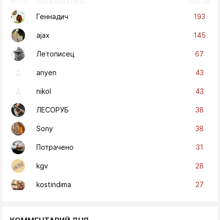
Фото
Пользователь
Посты
193
Геннадич
145
ajax
67
Летописец
43
anyen
43
nikol
38
ЛЕСОРУБ
38
Sony
31
Потрачено
28
kgv
27
kostindima