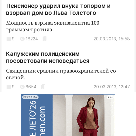
Интересное чтиво
Пенсионер ударил внука топором и
Клиника года
взорвал дом во Льва Толстого
Бренд года
Мощность взрыва эквивалентна 100
Работодатель года
граммам тротила.
9
18224
20.03.2013, 15:58
Калужским полицейским
посоветовали исповедаться
Священник сравнил правоохранителей со
свечой.
9
6654
20.03.2013, 12:47
РЕКЛАМА