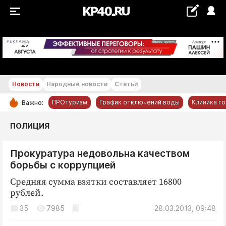
+23...+24 °С
РЕКЛАМА
Новости
Народные новости
Статьи
ПРОтуризм
График отключений воды
Клиника г
Важно:
РУБРИКИ
ПОЛИЦИЯ
Обнинск
Прокуратура недовольна качеством
Новости компаний
борьбы с коррупцией
Статьи
Средняя сумма взятки составляет 16800
Народные новости
рублей.
Авто и транспорт
35
7985
28.03.2013, 09:48
Благоустройство