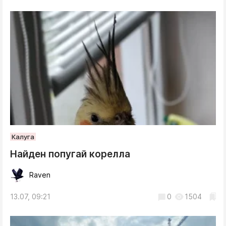
Калуга
Найден попугай корелла
Raven
13.07, 09:21
0
1504