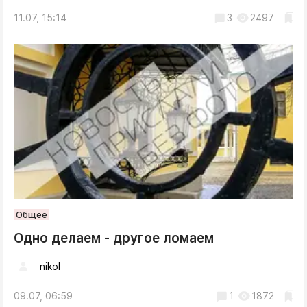
11.07, 15:14
3
2497
Общее
Одно делаем - другое ломаем
nikol
09.07, 06:59
1
1872