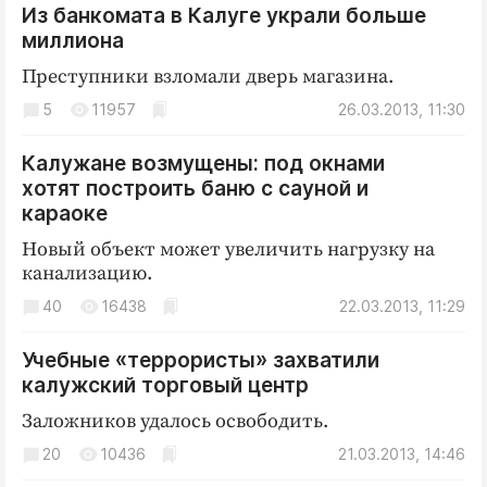
Из банкомата в Калуге украли больше
Криминал
миллиона
Культура
Преступники взломали дверь магазина.
Недвижимость и ЖКХ
5
11957
26.03.2013, 11:30
Образование
Общество
Калужане возмущены: под окнами
Погода
хотят построить баню с сауной и
Праздники
караоке
Происшествия
Новый объект может увеличить нагрузку на
канализацию.
Спорт
40
Экономика и бизнес
16438
22.03.2013, 11:29
ПРОЕКТЫ
Учебные «террористы» захватили
калужский торговый центр
Блоги
Заложников удалось освободить.
Издания
20
10436
21.03.2013, 14:46
Медиаперсона