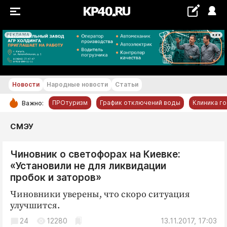
РЕКЛАМА
+16...+17 °С
Новости
Народные новости
Статьи
ПРОтуризм
График отключений воды
Клиника г
Важно:
РУБРИКИ
СМЭУ
Обнинск
Чиновник о светофорах на Киевке:
Новости компаний
«Установили не для ликвидации
Статьи
пробок и заторов»
Народные новости
Чиновники уверены, что скоро ситуация
Авто и транспорт
улучшится.
Благоустройство
24
12280
13.11.2017, 17:03