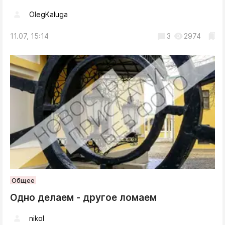
OlegKaluga
11.07, 15:14
3
2974
Общее
Одно делаем - другое ломаем
nikol