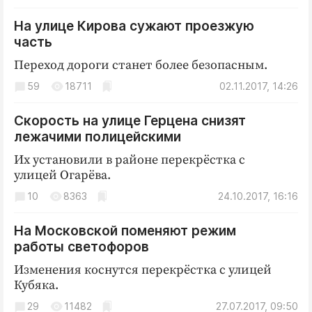
Криминал
На улице Кирова сужают проезжую
Культура
часть
Недвижимость и ЖКХ
Переход дороги станет более безопасным.
Образование
59
18711
02.11.2017, 14:26
Общество
Погода
Скорость на улице Герцена снизят
Праздники
лежачими полицейскими
Происшествия
Их установили в районе перекрёстка с
улицей Огарёва.
Спорт
10
Экономика и бизнес
8363
24.10.2017, 16:16
ПРОЕКТЫ
На Московской поменяют режим
работы светофоров
Блоги
Изменения коснутся перекрёстка с улицей
Издания
Кубяка.
Медиаперсона
29
11482
27.07.2017, 09:50