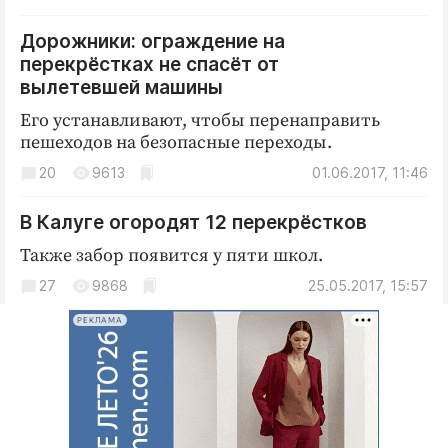
Интересное чтиво
Клиника года
Дорожники: ограждение на
перекрёстках не спасёт от
Бренд года
вылетевшей машины
Работодатель года
Его устанавливают, чтобы перенаправить
пешеходов на безопасные переходы.
20
9613
01.06.2017, 11:46
В Калуге огородят 12 перекрёстков
Также забор появится у пяти школ.
27
9868
25.05.2017, 15:57
РЕКЛАМА