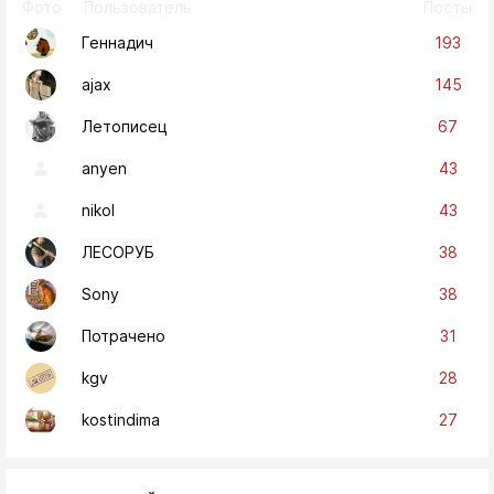
Фото
Пользователь
Посты
193
Геннадич
145
ajax
67
Летописец
43
anyen
43
nikol
38
ЛЕСОРУБ
38
Sony
31
Потрачено
28
kgv
27
kostindima