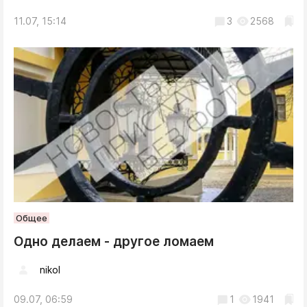
11.07, 15:14
3
2568
Общее
Одно делаем - другое ломаем
nikol
09.07, 06:59
1
1941