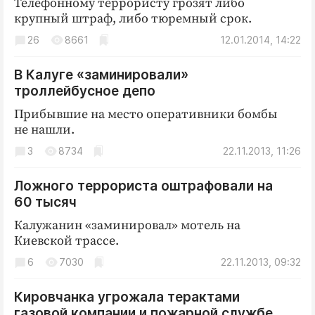
Телефонному террористу грозят либо
крупный штраф, либо тюремный срок.
26
8661
12.01.2014, 14:22
В Калуге «заминировали»
троллейбусное депо
Прибывшие на место оперативники бомбы
не нашли.
3
8734
22.11.2013, 11:26
Ложного террориста оштрафовали на
60 тысяч
Калужанин «заминировал» мотель на
Киевской трассе.
6
7030
22.11.2013, 09:32
Кировчанка угрожала терактами
газовой компании и пожарной службе