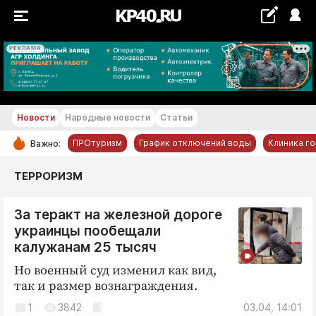
РЕКЛАМА
+23...+24 °С
Новости
Народные новости
Статьи
ПРОтуризм
График отключений воды
Клиника г
Важно:
РУБРИКИ
ТЕРРОРИЗМ
Обнинск
За теракт на железной дороге
Новости компаний
украинцы пообещали
Статьи
калужанам 25 тысяч
Народные новости
Но военный суд изменил как вид,
Авто и транспорт
так и размер вознаграждения.
Благоустройство
1
3842
03.04, 14:01