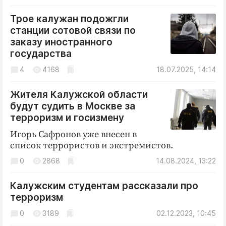
Криминал
Трое калужан подожгли
Культура
станции сотовой связи по
Недвижимость и ЖКХ
заказу иностранного
Образование
государства
Общество
4
4168
18.07.2025, 14:14
Погода
Жителя Калужской области
Праздники
будут судить в Москве за
Происшествия
терроризм и госизмену
Спорт
Игорь Сафронов уже внесен в
Экономика и бизнес
список террористов и экстремистов.
0
2868
14.08.2024, 13:22
ПРОЕКТЫ
Блоги
Калужским студентам рассказали про
терроризм
Издания
Медиаперсона
0
3189
02.12.2023, 10:45