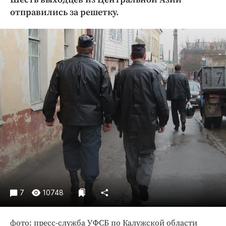
Криминал
отправились за решетку.
Культура
Недвижимость и ЖКХ
Образование
Общество
Погода
Праздники
Происшествия
Спорт
Экономика и бизнес
ПРОЕКТЫ
Блоги
7
10748
Издания
Медиаперсона
фото: пресс-служба УФСБ по Калужской области