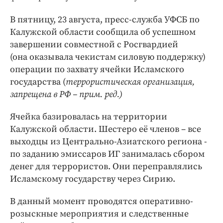
Интересное чтиво
Клиника года
В пятницу, 23 августа, пресс-служба УФСБ по
Калужской области сообщила об успешном
Бренд года
завершении совместной с Росгвардией
Работодатель года
(она оказывала чекистам силовую поддержку)
операции по захвату ячейки Исламского
государства (
террористическая организация,
запрещена в РФ – прим. ред.)
Ячейка базировалась на территории
Калужской области. Шестеро её членов – все
выходцы из Центрально-Азиатского региона -
по заданию эмиссаров ИГ занималась сбором
денег для террористов. Они переправлялись
Исламскому государству через Сирию.
В данный момент проводятся оперативно-
розыскные мероприятия и следственные