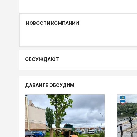
НОВОСТИ КОМПАНИЙ
ОБСУЖДАЮТ
Статьи, ана
ДАВАЙТЕ ОБСУДИМ
В Калуге 
обещани
преврат
пыль
04.08, 10:10
Происшестви