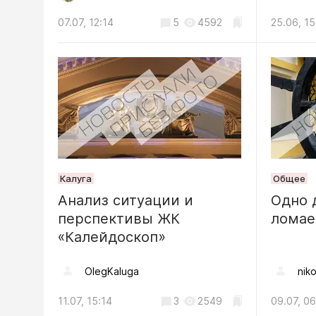
05.08, 10:15
07.07, 12:14
5
4592
25.06, 15
Общество
Вместо 
унитаз: 
отмечаю
04.08, 11:38
Калуга
Общее
Анализ ситуации и
Одно 
перспективы ЖК
лома
«Калейдоскоп»
OlegKaluga
niko
11.07, 15:14
3
2549
09.07, 06