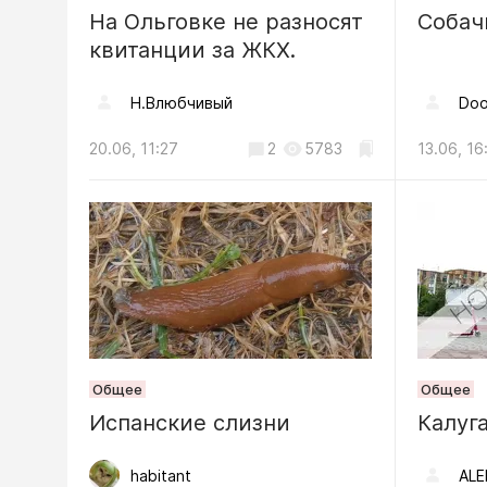
На Ольговке не разносят
Собач
В Калуге
квитанции за ЖКХ.
«Цифров
Н.Влюбчивый
Doo
04.08, 08:48
20.06, 11:27
2
5783
13.06, 16
Происшестви
Обломки
повреди
жилого д
04.08, 18:19
Происшес
Общее
Общее
ФСБ пре
Испанские слизни
Калуг
военком
области
habitant
ALE