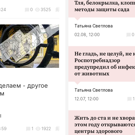
губернатора). А так, чем б
Тля, белокрылка, клопы
2
2517
неудобств для подавляюще
методы защиты сада
:24
0
3525
большинства жителей, тем
больше им пиара. Как они 
догадались проводить подо
Татьяна Светлова
пятницу вечером или в
ограждений –
понедельник утром - «успе
02.08, 12:00
0
калужане креативно
будет гарантированно обес
😡
т опасные ямы
...
Не гладь, не целуй, не
2
2631
Роспотребнадзор
предупредил об инфе
Общество
от животных
В Калуге перекроют набер
Яченского водохранилища
делаем - другое
Татьяна Светлова
05.08, 19:31
ем
12.07, 12:00
1
RudeBoy
l
Жить до ста и не хвора
Позорники, на фото лестн
своим выщербленным видо
этом году открываютс
:59
1
1922
смущает ни грамма?!
центры здорового
...