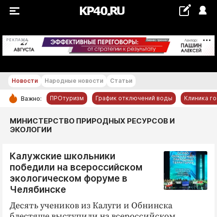
+16...+17 °С
РЕКЛАМА
Новости
Народные новости
Статьи
ПРОтуризм
График отключений воды
Клиника г
Важно:
РУБРИКИ
МИНИСТЕРСТВО ПРИРОДНЫХ РЕСУРСОВ И
ЭКОЛОГИИ
Обнинск
Новости компаний
Калужские школьники
Статьи
победили на всероссийском
экологическом форуме в
Народные новости
Челябинске
Авто и транспорт
Десять учеников из Калуги и Обнинска
Благоустройство
блестяще выступили на всероссийском