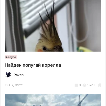
Калуга
Найден попугай корелла
Raven
13.07, 09:21
0
1823