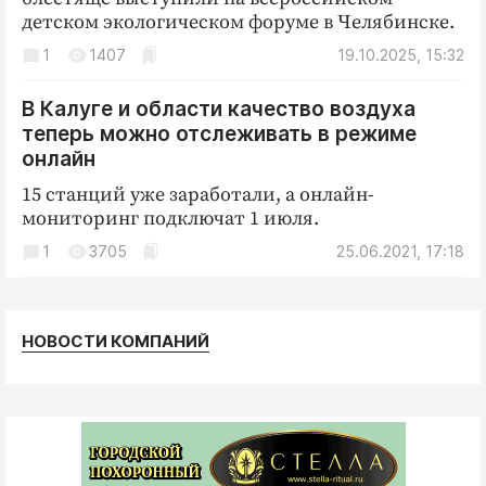
Криминал
детском экологическом форуме в Челябинске.
Культура
1
1407
19.10.2025, 15:32
Недвижимость и ЖКХ
В Калуге и области качество воздуха
Образование
теперь можно отслеживать в режиме
Общество
онлайн
Погода
15 станций уже заработали, а онлайн-
Праздники
мониторинг подключат 1 июля.
Происшествия
1
3705
25.06.2021, 17:18
Спорт
Экономика и бизнес
НОВОСТИ КОМПАНИЙ
ПРОЕКТЫ
Блоги
Издания
Медиаперсона