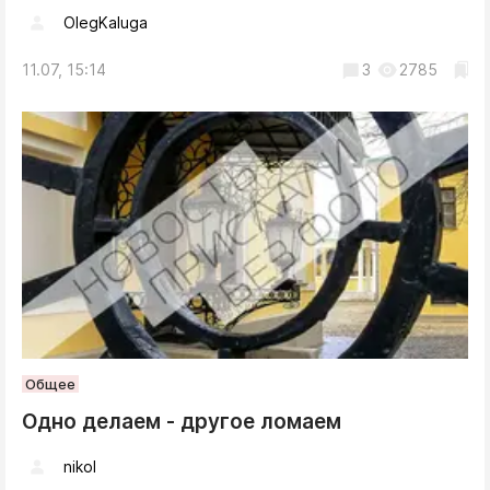
OlegKaluga
11.07, 15:14
3
2785
Общее
Одно делаем - другое ломаем
nikol