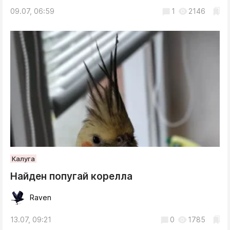
09.07, 06:59
1
2146
Калуга
Найден попугай корелла
Raven
13.07, 09:21
0
1785