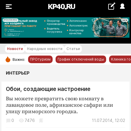
РЕКЛАМА
+24...+25 °С
Новости
Народные новости
Статьи
ПРОтуризм
График отключений воды
Клиника г
Важно:
РУБРИКИ
ИНТЕРЬЕР
Обнинск
Обои, создающие настроение
Новости компаний
Вы можете превратить свою комнату в
Статьи
лавандовое поле, африканское сафари или
Народные новости
улицу приморского городка.
Авто и транспорт
0
7476
11.07.2014, 12:02
Благоустройство