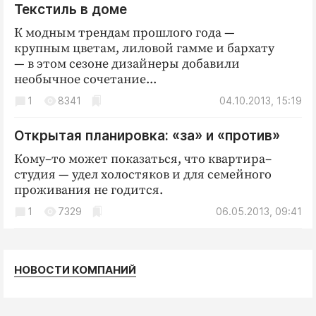
Текстиль в доме
Криминал
Культура
К модным трендам прошлого года —
крупным цветам, лиловой гамме и бархату
Недвижимость и ЖКХ
— в этом сезоне дизайнеры добавили
Образование
необычное сочетание...
Общество
1
8341
04.10.2013, 15:19
Погода
Открытая планировка: «за» и «против»
Праздники
Происшествия
Кому–то может показаться, что квартира–
студия — удел холостяков и для семейного
Спорт
проживания не годится.
Экономика и бизнес
1
7329
06.05.2013, 09:41
ПРОЕКТЫ
Блоги
НОВОСТИ КОМПАНИЙ
Издания
Медиаперсона