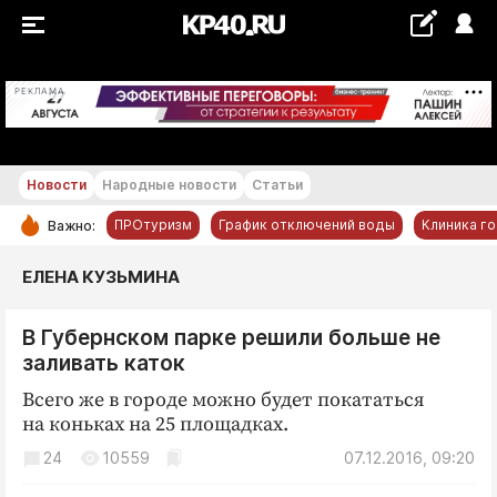
+18...+19 °С
РЕКЛАМА
Новости
Народные новости
Статьи
ПРОтуризм
График отключений воды
Клиника г
Важно:
РУБРИКИ
ЕЛЕНА КУЗЬМИНА
Обнинск
В Губернском парке решили больше не
Новости компаний
заливать каток
Статьи
Всего же в городе можно будет покататься
Народные новости
на коньках на 25 площадках.
Авто и транспорт
24
10559
07.12.2016, 09:20
Благоустройство