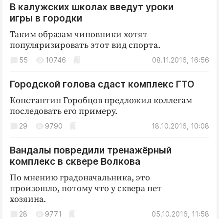
В калужских школах введут уроки
Криминал
игры в городки
Культура
Таким образам чиновники хотят
Недвижимость и ЖКХ
популяризировать этот вид спорта.
Образование
55
10746
08.11.2016, 16:56
Общество
Погода
Городской голова сдаст комплекс ГТО
Праздники
Константин Горобцов предложил коллегам
Происшествия
последовать его примеру.
Спорт
29
9790
18.10.2016, 10:08
Экономика и бизнес
Вандалы повредили тренажёрный
ПРОЕКТЫ
комплекс в сквере Волкова
По мнению градоначальника, это
Блоги
произошло, потому что у сквера нет
Издания
хозяина.
Медиаперсона
28
9771
05.10.2016, 11:58