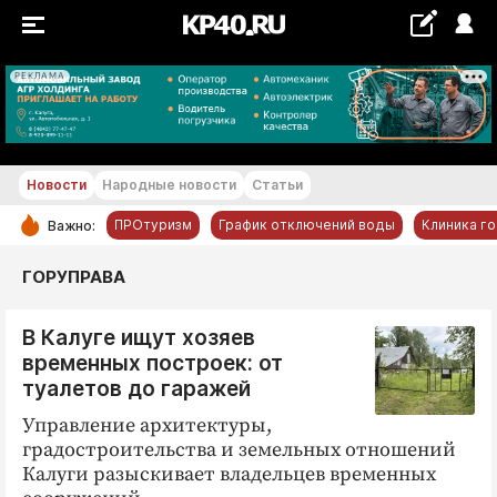
РЕКЛАМА
+16...+17 °С
Новости
Народные новости
Статьи
ПРОтуризм
График отключений воды
Клиника г
Важно:
РУБРИКИ
ГОРУПРАВА
Обнинск
В Калуге ищут хозяев
Новости компаний
временных построек: от
Статьи
туалетов до гаражей
Народные новости
Управление архитектуры,
Авто и транспорт
градостроительства и земельных отношений
Калуги разыскивает владельцев временных
Благоустройство