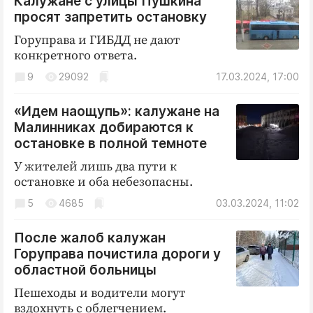
Калужане с улицы Пушкина
просят запретить остановку
Горуправа и ГИБДД не дают
конкретного ответа.
9
29092
17.03.2024, 17:00
«Идем наощупь»: калужане на
Малинниках добираются к
остановке в полной темноте
У жителей лишь два пути к
остановке и оба небезопасны.
5
4685
03.03.2024, 11:02
После жалоб калужан
Горуправа почистила дороги у
областной больницы
Пешеходы и водители могут
вздохнуть с облегчением.