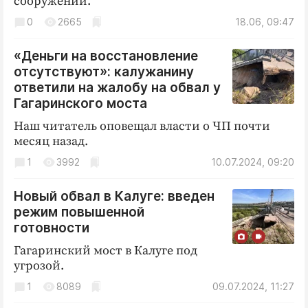
сооружений.
Криминал
0
2665
18.06, 09:47
Культура
Недвижимость и ЖКХ
«Деньги на восстановление
отсутствуют»: калужанину
Образование
ответили на жалобу на обвал у
Общество
Гагаринского моста
Погода
Наш читатель оповещал власти о ЧП почти
Праздники
месяц назад.
Происшествия
1
3992
10.07.2024, 09:20
Спорт
Экономика и бизнес
Новый обвал в Калуге: введен
режим повышенной
ПРОЕКТЫ
готовности
Гагаринский мост в Калуге под
Блоги
угрозой.
Издания
1
8089
09.07.2024, 11:27
Медиаперсона