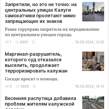
Интересное чтиво
Запретили, но это не точно: на
Клиника года
центральных улицах Калуги
самокатчики пролетают мимо
Бренд года
запрещающих их знаков
Работодатель года
Ранее горуправа запретила их передвижение
по центральным улицам города.
1
4591
16.06.2024, 13:30
Маргинал-разрушитель,
которого суд отказался
выселить, продолжает
терроризировать калужан
Соседи просят о помощи.
5
5926
18.04.2024, 14:15
Весенняя распутица добавила
проблем жителям калужской