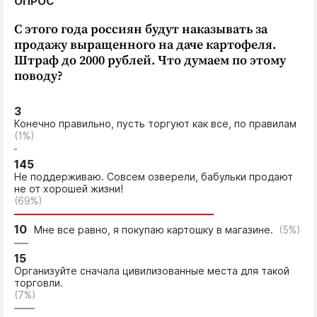
ОПРОС
Интересное чтиво
Клиника года
С этого года россиян будут наказывать за
продажу выращенного на даче картофеля.
Бренд года
Штраф до 2000 рублей. Что думаем по этому
Работодатель года
поводу?
3
Конечно правильно, пусть торгуют как все, по правилам
(1%)
145
Не поддерживаю. Совсем озверели, бабульки продают
не от хорошей жизни!
(69%)
10
Мне все равно, я покупаю картошку в магазине.
(5%)
15
Организуйте сначала цивилизованные места для такой
торговли.
(7%)