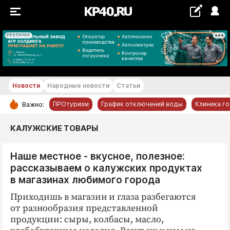
РЕКЛАМА
+22...+23 °С
Новости
Народные новости
Статьи
ПРОтуризм
График отключений воды
Клиника г
Важно:
РУБРИКИ
КАЛУЖСКИЕ ТОВАРЫ
Обнинск
Наше местное - вкусное, полезное:
Новости компаний
рассказываем о калужских продуктах
Статьи
в магазинах любимого города
Народные новости
Приходишь в магазин и глаза разбегаются
Авто и транспорт
от разнообразия представленной
продукции: сыры, колбасы, масло,
Благоустройство