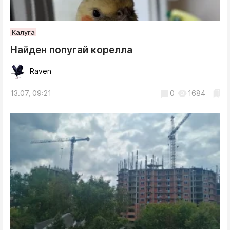
Калуга
Найден попугай корелла
Raven
13.07, 09:21
0
1684