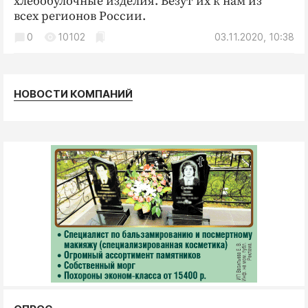
хлебобулочные изделия. Везут их к нам из
Криминал
всех регионов России.
Культура
0
10102
03.11.2020, 10:38
Недвижимость и ЖКХ
Образование
Общество
НОВОСТИ КОМПАНИЙ
Погода
Праздники
Происшествия
Спорт
Экономика и бизнес
ПРОЕКТЫ
Блоги
Издания
Медиаперсона