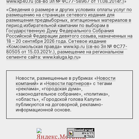
www.kp40.ru (св-во Эл № ФС77-58967 от 11.08.2014г.)
»
«
Сведения о размере и других условиях оплаты услуг по
размещению на страницах сетевого издания для
размещения предвыборных, агитационных материалов в
период избирательной кампании по выборам в
Государственную Думу Федерального Собрания
Российской Федерации девятого созыва, назначенных на
18 – 20 сентября 2026 года. Сетевое издание
«Комсомольская правда» www.kp.ru (св-во Эл № ФС77-
80505 от 15.03.2021г.), размещение на региональном
сегменте сайта: www.kaluga.kp.ru
»
Новости, размещенные в рубриках «
Новости
компаний
» и «
Новости партнеров
» с тегами
«реклама», «городская дума»,
«законодательное собрание», «политика»,
«область», «Городской голова Калуги»
публикуются на договорной, рекламно-
информационной основе.