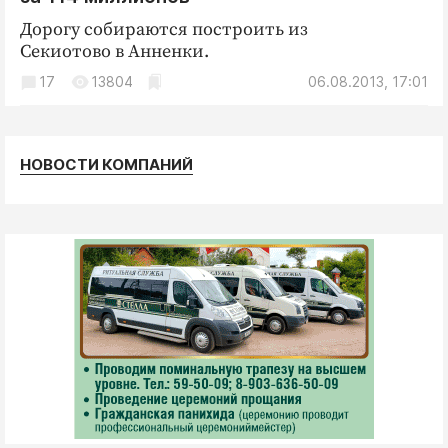
Интересное чтиво
Дорогу собираются построить из
Клиника года
Секиотово в Анненки.
Бренд года
17
13804
06.08.2013, 17:01
Работодатель года
НОВОСТИ КОМПАНИЙ