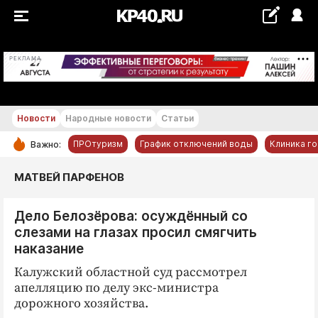
+21...+22 °С
РЕКЛАМА
Новости
Народные новости
Статьи
ПРОтуризм
График отключений воды
Клиника г
Важно:
РУБРИКИ
МАТВЕЙ ПАРФЕНОВ
Обнинск
Дело Белозёрова: осуждённый со
Новости компаний
слезами на глазах просил смягчить
Статьи
наказание
Народные новости
Калужский областной суд рассмотрел
Авто и транспорт
апелляцию по делу экс-министра
дорожного хозяйства.
Благоустройство