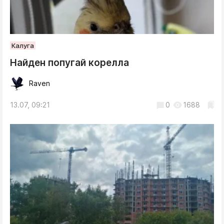
Калуга
Найден попугай корелла
Raven
13.07, 09:21
0
1688