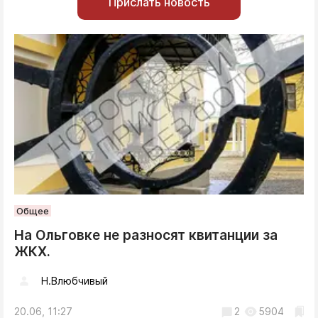
Прислать новость
Общее
На Ольговке не разносят квитанции за
ЖКХ.
Н.Влюбчивый
20.06, 11:27
2
5904