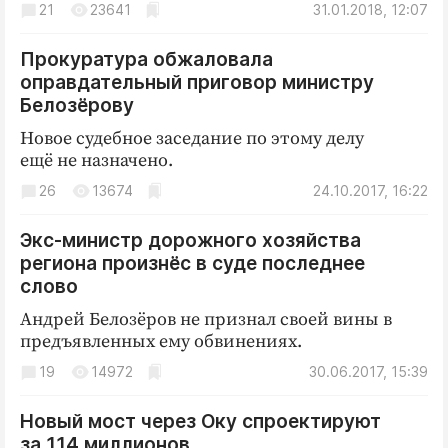
21
23641
31.01.2018, 12:07
Криминал
Культура
Прокуратура обжаловала
Недвижимость и ЖКХ
оправдательный приговор министру
Образование
Белозёрову
Общество
Новое судебное заседание по этому делу
ещё не назначено.
Погода
26
13674
24.10.2017, 16:22
Праздники
Происшествия
Экс-министр дорожного хозяйства
Спорт
региона произнёс в суде последнее
Экономика и бизнес
слово
Андрей Белозёров не признал своей вины в
ПРОЕКТЫ
предъявленных ему обвинениях.
Блоги
19
14972
30.06.2017, 15:39
Издания
Новый мост через Оку спроектируют
Медиаперсона
за 114 миллионов