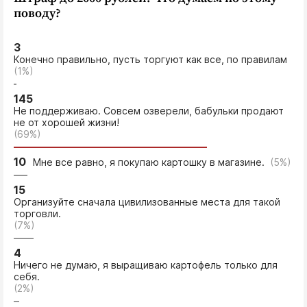
Интересное чтиво
поводу?
Клиника года
Бренд года
3
Конечно правильно, пусть торгуют как все, по правилам
Работодатель года
(1%)
145
Не поддерживаю. Совсем озверели, бабульки продают
не от хорошей жизни!
(69%)
10
Мне все равно, я покупаю картошку в магазине.
(5%)
15
Организуйте сначала цивилизованные места для такой
торговли.
(7%)
4
Ничего не думаю, я выращиваю картофель только для
себя.
(2%)