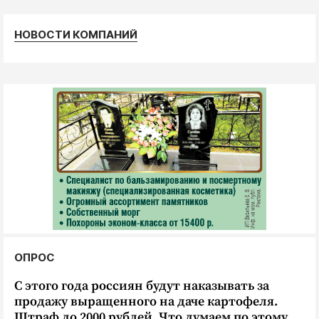
Криминал
Культура
НОВОСТИ КОМПАНИЙ
Недвижимость и ЖКХ
Образование
Общество
Погода
Праздники
Происшествия
Спорт
Экономика и бизнес
ПРОЕКТЫ
ОПРОС
Блоги
Издания
С этого года россиян будут наказывать за
продажу выращенного на даче картофеля.
Медиаперсона
Штраф до 2000 рублей. Что думаем по этому