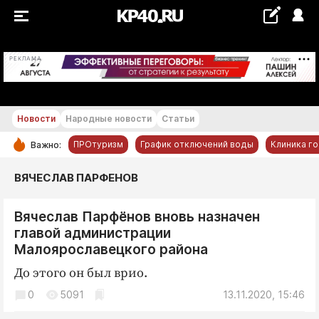
+22...+23 °С
РЕКЛАМА
Новости
Народные новости
Статьи
ПРОтуризм
График отключений воды
Клиника г
Важно:
РУБРИКИ
ВЯЧЕСЛАВ ПАРФЕНОВ
Обнинск
Вячеслав Парфёнов вновь назначен
Новости компаний
главой администрации
Статьи
Малоярославецкого района
Народные новости
До этого он был врио.
Авто и транспорт
0
5091
13.11.2020, 15:46
Благоустройство