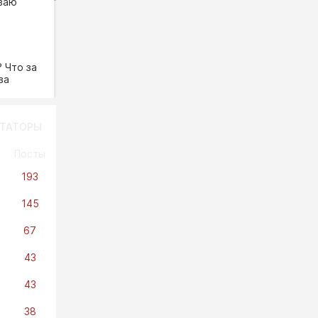
ваю
.
Чинуши
 Что за
утра
за
-
ТАТОРЫ
Посты
еть
просов
ят
193
145
4
1172
67
43
43
т
38