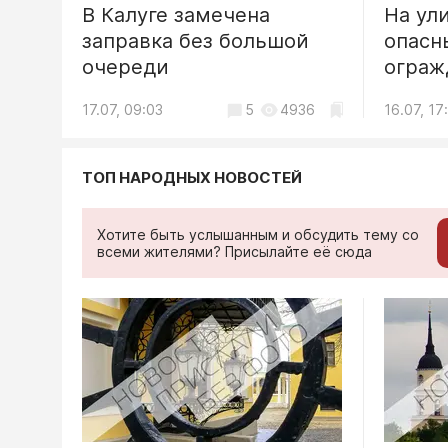
В Калуге замечена
угрожают жизни детей
понтонный мост через
На ул
телев
оконч
06.08, 10:57
заправка без большой
Оку
опасн
разва
16.07, 15:00
6
3344
16.07, 14
очереди
ограж
Общество
16.07, 11:24
4
4574
16.07, 11
В Калуге
17.07, 09:03
5
4936
16.07, 17
«Цифров
играм»
ТОП НАРОДНЫХ НОВОСТЕЙ
06.08, 11:23
Хотите быть услышанным и обсудить тему со
Общество
всеми жителями? Присылайте её сюда
В Калуж
внедрят
в муниц
06.08, 15:51
Обществ