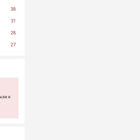
38
31
вижения
го
28
27
1
1201
u/proc_
ыли к
 арест