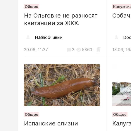
Очереди
Общее
Калужска
Калуги в
На Ольговке не разносят
Собач
чиновник
квитанции за ЖКХ.
временн
07.08, 08:51
Н.Влюбчивый
Doo
Общество
20.06, 11:27
2
5863
13.06, 16
6 август
области
и народ
06.08, 05:00
Благоустрой
Засохше
Общее
Общее
перегор
Испанские слизни
Калуг
на Силик