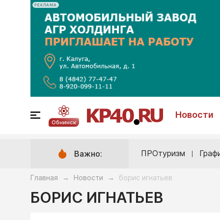
РЕКЛАМА
Новости
Обнинск
ПРОтуризм
Граф
Важно:
Главная
Новости
борис игнатьев
→
→
БОРИС ИГНАТЬЕВ