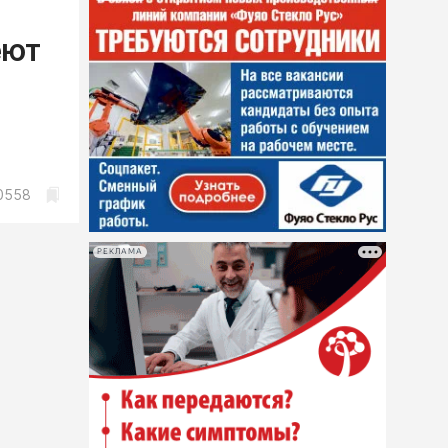
еют
0558
РЕКЛАМА