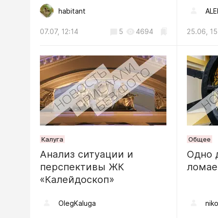
04.08, 17:46
habitant
ALE
07.07, 12:14
5
4694
25.06, 15
Недвижимост
Крысины
образова
Моторос
06.08, 14:24
Калуга
Общее
Анализ ситуации и
Одно 
перспективы ЖК
лома
«Калейдоскоп»
OlegKaluga
niko