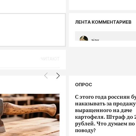
ЛЕНТА КОММЕНТАРИЕВ
ajax
Модераторы, ау! Жара, пон
но работа - стоит!
ЧИТАЮТ
...
Криминал
ОПРОС
а родились
Калужанин украл бутылку с
из магазина и попал под ст
ор Киреев и
С этого года россиян б
лит Климент
07.08, 12:47
наказывать за продажу
выращенного на даче
10
9858
картофеля. Штраф до 
Пилот
рублей. Что думаем по
поводу?
Какая мерзость эта новость