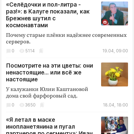
Интересное чтиво
«Селёдочки и пол-литра -
Клиника года
раз!»: в Калуге показали, как
Брежнев шутил с
Бренд года
космонавтами
Работодатель года
Почему старые плёнки надёжнее современных
серверов.
0
5114
19.04, 09:00
Посмотрите на эти цветы: они
ненастоящие… или всё же
настоящие
У калужанки Юлии Каштановой
дома свой фарфоровый сад.
0
3650
18.04, 18:00
«Я летал в маске
инопланетянина и пугал
партнеров по сегменту»: Иван