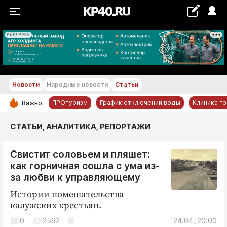
РЕКЛАМА
+22...+23 °С
Новости
Народные новости
Статьи
ПРОтуризм
График отключений воды
Клиника г
Важно:
РУБРИКИ
СТАТЬИ, АНАЛИТИКА, РЕПОРТАЖИ
Обнинск
Свистит соловьем и пляшет:
Новости компаний
как горничная сошла с ума из-
Статьи
за любви к управляющему
Народные новости
Истории помешательства
Авто и транспорт
калужских крестьян.
Благоустройство
0
2592
24.04, 20:00