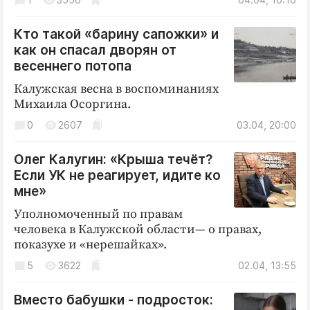
Кто такой «барину сапожки» и
как он спасал дворян от
весеннего потопа
Калужская весна в воспоминаниях
Михаила Осоргина.
0
2607
03.04, 20:00
Олег Калугин: «Крыша течёт?
Если УК не реагирует, идите ко
мне»
Уполномоченный по правам
человека в Калужской области— о правах,
показухе и «нерешайках».
5
3622
02.04, 13:55
Вместо бабушки - подросток: