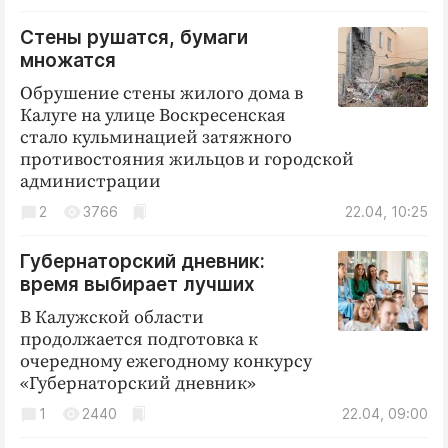
Криминал
Стены рушатся, бумаги
Культура
множатся
Недвижимость и ЖКХ
Обрушение стены жилого дома в
Образование
Калуге на улице Воскресенская
Общество
стало кульминацией затяжного
противостояния жильцов и городской
Погода
администрации
Праздники
2
3766
22.04, 10:25
Происшествия
Спорт
Губернаторский дневник:
время выбирает лучших
Экономика и бизнес
В Калужской области
ПРОЕКТЫ
продолжается подготовка к
очередному ежегодному конкурсу
Блоги
«Губернаторский дневник»
Издания
1
2440
22.04, 09:00
Медиаперсона