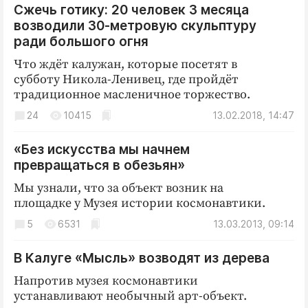
Сжечь готику: 20 человек 3 месяца
Криминал
возводили 30-метровую скульптуру
Культура
ради большого огня
Недвижимость и ЖКХ
Что ждёт калужан, которые посетят в
Образование
субботу Никола-Ленивец, где пройдёт
Общество
традиционное масленичное торжество.
Погода
24
10415
13.02.2018, 14:47
Праздники
«Без искусства мы начнем
Происшествия
превращаться в обезьян»
Спорт
Мы узнали, что за объект возник на
Экономика и бизнес
площадке у Музея истории космонавтики.
ПРОЕКТЫ
5
6531
13.03.2013, 09:14
Блоги
В Калуге «Мысль» возводят из дерева
Издания
Напротив музея космонавтики
Медиаперсона
устанавливают необычный арт-объект.