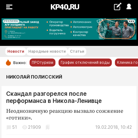
РЕКЛАМА
+23...+24 °С
Новости
Народные новости
Статьи
ПРОтуризм
График отключений воды
Клиника г
Важно:
РУБРИКИ
НИКОЛАЙ ПОЛИССКИЙ
Обнинск
Скандал разгорелся после
Новости компаний
перформанса в Никола-Ленивце
Статьи
Неоднозначную реакцию вызвало сожжение
Народные новости
«готики».
Авто и транспорт
51
21909
19.02.2018, 10:42
Благоустройство