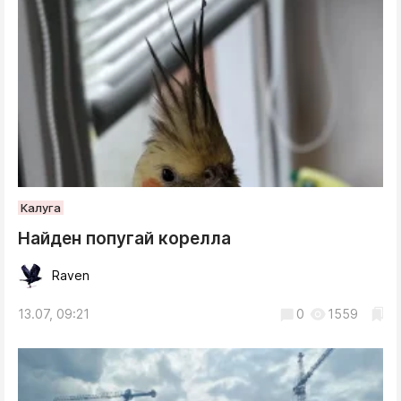
Калуга
Найден попугай корелла
Raven
13.07, 09:21
0
1559