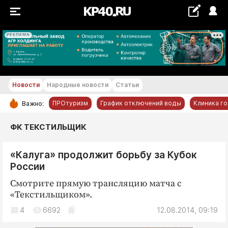
РЕКЛАМА
+25...+26 °С
Новости
Народные новости
Статьи
ПРОтуризм
График отключений воды
Клиника г
Важно:
РУБРИКИ
ФК ТЕКСТИЛЬЩИК
Обнинск
«Калуга» продолжит борьбу за Кубок
Новости компаний
России
Статьи
Смотрите прямую трансляцию матча с
Народные новости
«Текстильщиком».
Авто и транспорт
4
6692
12.08.2014, 09:19
Благоустройство