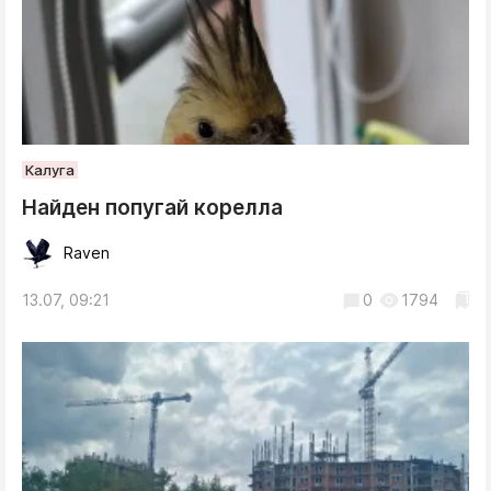
Калуга
Найден попугай корелла
Raven
13.07, 09:21
0
1794