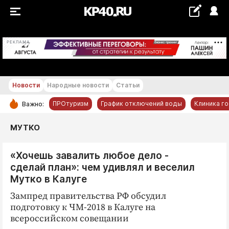
+20...+21 °С
РЕКЛАМА
Новости
Народные новости
Статьи
ПРОтуризм
График отключений воды
Клиника г
Важно:
РУБРИКИ
МУТКО
Обнинск
«Хочешь завалить любое дело -
Новости компаний
сделай план»: чем удивлял и веселил
Статьи
Мутко в Калуге
Народные новости
Зампред правительства РФ обсудил
Авто и транспорт
подготовку к ЧМ-2018 в Калуге на
всероссийском совещании
Благоустройство