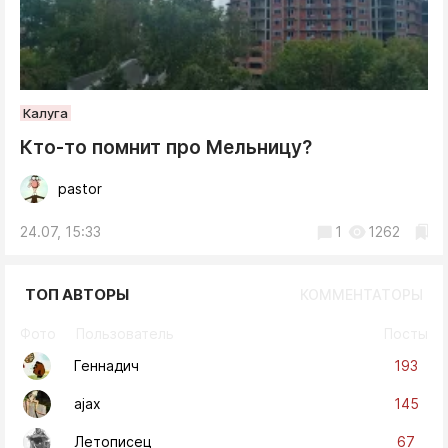
Калуга
Кто-то помнит про Мельницу?
pastor
24.07, 15:33
1
1262
ТОП АВТОРЫ
КОММЕНТАТОРЫ
Фото
Пользователь
Посты
193
Геннадич
145
ajax
67
Летописец