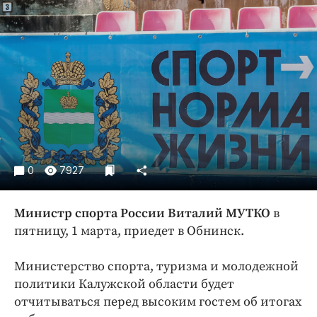
Криминал
Культура
Недвижимость и ЖКХ
Образование
Общество
Погода
Праздники
Происшествия
0
7927
Спорт
Экономика и бизнес
Министр спорта России Виталий МУТКО
в
ПРОЕКТЫ
пятницу, 1 марта, приедет в Обнинск.
Блоги
Министерство спорта, туризма и молодежной
Издания
политики Калужской области будет
Медиаперсона
отчитываться перед высоким гостем об итогах