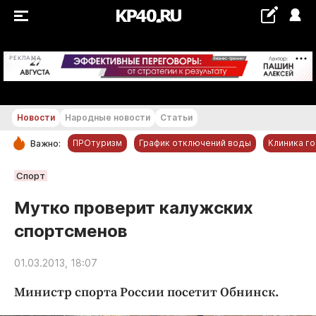
+19...+20 °С
РЕКЛАМА
Новости
Народные новости
Статьи
ПРОтуризм
График отключений воды
Клиника г
Важно:
РУБРИКИ
Спорт
Обнинск
Мутко проверит калужских
Новости компаний
спортсменов
Статьи
Народные новости
01.03.2013, 18:07
Авто и транспорт
Министр спорта России посетит Обнинск.
Благоустройство