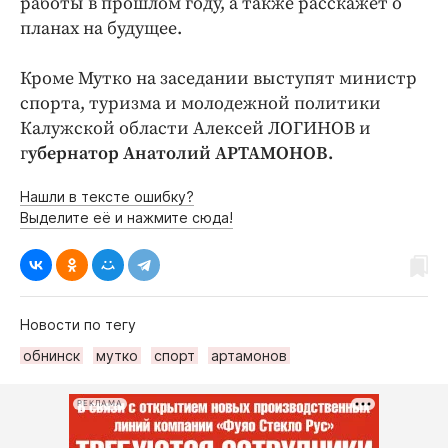
работы в прошлом году, а также расскажет о
Интересное чтиво
планах на будущее.
Клиника года
Бренд года
Кроме Мутко на заседании выступят министр
Работодатель года
спорта, туризма и молодежной политики
Калужской области Алексей ЛОГИНОВ и
г
убернатор Анатолий АРТАМОНОВ.
Нашли в тексте ошибку?
Выделите её и нажмите сюда!
Новости по тегу
обнинск
мутко
спорт
артамонов
РЕКЛАМА