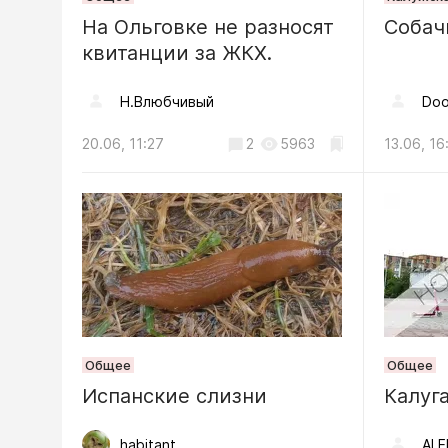
Общество
На Ольговке не разносят
Собач
В Калуж
квитанции за ЖКХ.
внедрят
в муниц
Н.Влюбчивый
Doo
06.08, 15:51
20.06, 11:27
2
5963
13.06, 16
Общество
6 август
области
и народ
06.08, 05:00
Недвижимост
Общее
Общее
Испанские слизни
Крысины
Калуг
образова
habitant
ALE