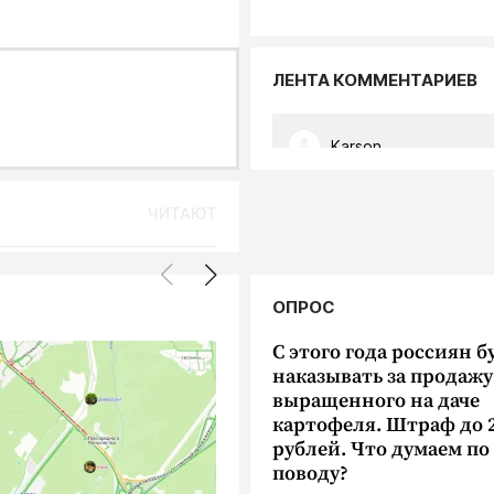
ЛЕНТА КОММЕНТАРИЕВ
Karson
19.26 ну когда же?
...
ЧИТАЮТ
Погода
Ливень, молнии, град и шкв
ОПРОС
а родились
ветер: на Калугу надвигает
стихия
ор Киреев и
С этого года россиян б
лит Климент
07.08, 19:26
наказывать за продажу
выращенного на даче
10
10270
картофеля. Штраф до 
Karson
рублей. Что думаем по
о
поводу?
очень продвинутая бабка в