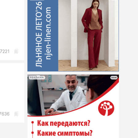
м
7221
РЕКЛАМА
7636