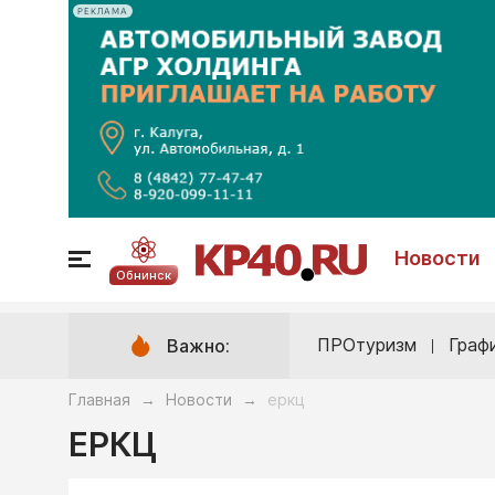
РЕКЛАМА
Новости
Обнинск
ПРОтуризм
Граф
Важно:
Главная
Новости
еркц
→
→
ЕРКЦ