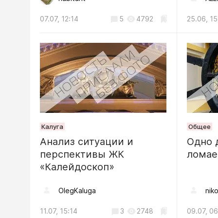
Моторос
06.08, 14:24
07.07, 12:14
5
4792
25.06, 15
Криминал
Калужан
спиртног
попал по
07.08, 09:44
Калуга
Общее
Анализ ситуации и
Одно 
перспективы ЖК
лома
«Калейдоскоп»
OlegKaluga
niko
11.07, 15:14
3
2748
09.07, 06